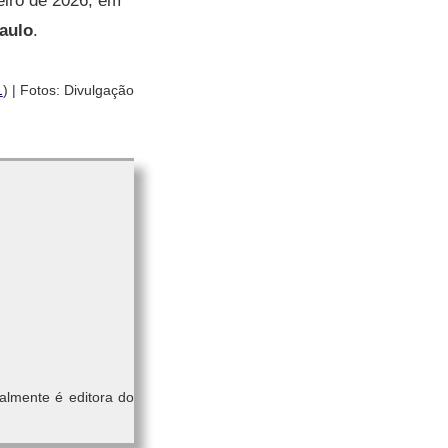
neiro de 2026, em
aulo
.
1
) | Fotos: Divulgação
almente é editora do