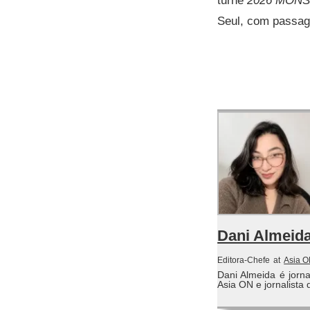
turnê
2026 MONS
Seul, com passag
Dani Almeid
Editora-Chefe
at
Asia 
Dani Almeida é jorn
Asia ON e jornalista 