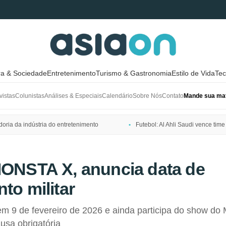
ra & Sociedade
Entretenimento
Turismo & Gastronomia
Estilo de Vida
Tec
vistas
Colunistas
Análises & Especiais
Calendário
Sobre Nós
Contato
Mande sua mat
ria da indústria do entretenimento
Futebol: Al Ahli Saudi vence t
MONSTA X, anuncia data de
to militar
a em 9 de fevereiro de 2026 e ainda participa do show 
usa obrigatória