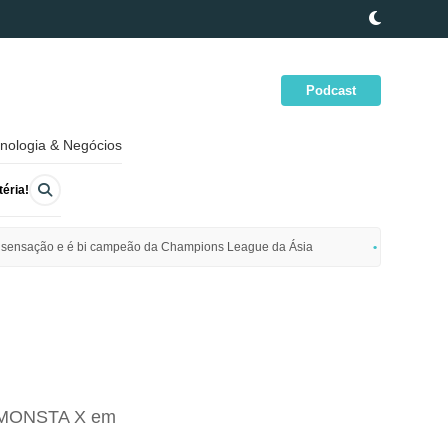
Podcast
nologia & Negócios
éria!
ime sensação e é bi campeão da Champions League da Ásia
Polícia da
do MONSTA X em