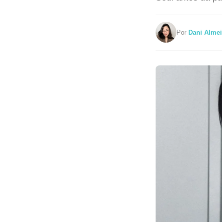
Por
Dani Alme