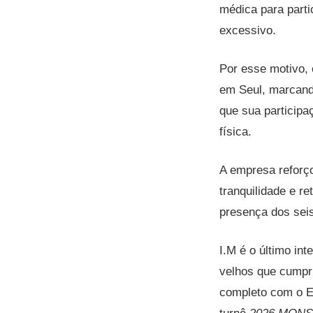
médica para parti
excessivo.
Por esse motivo, 
em Seul, marcand
que sua participa
física.
A empresa reforço
tranquilidade e 
presença dos sei
I.M é o último i
velhos que cumpri
completo com o 