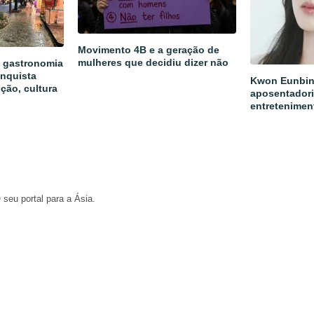
Movimento 4B e a geração de
mulheres que decidiu dizer não
a gastronomia
onquista
Kwon Eunbin
ição, cultura
aposentadori
entretenimen
 seu portal para a Ásia.