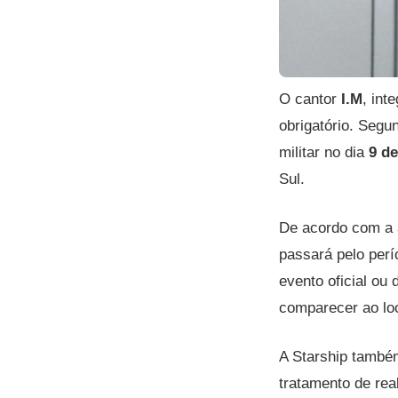
O cantor
I.M
, int
obrigatório. Seg
militar no dia
9 de
Sul.
De acordo com a a
passará pelo perí
evento oficial ou
comparecer ao loc
A Starship também
tratamento de rea