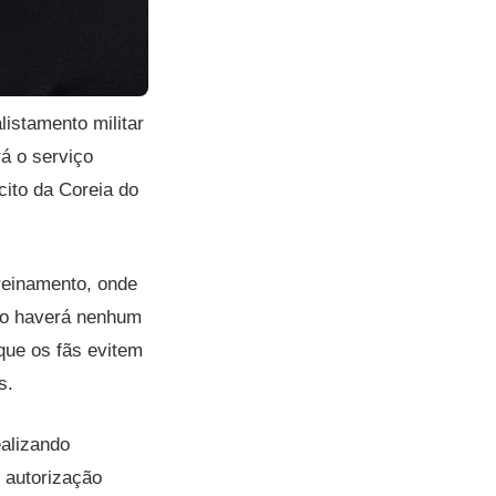
listamento militar
ará o serviço
cito da Coreia do
reinamento, onde
Não haverá nenhum
 que os fãs evitem
s.
ealizando
 autorização