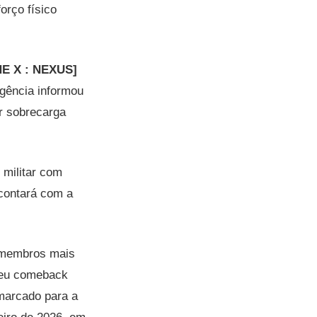
orço físico
E X : NEXUS]
gência informou
ar sobrecarga
 militar com
 contará com a
s membros mais
 seu comeback
 marcado para a