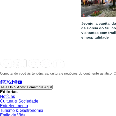
Jeonju, a capital d
da Coreia do Sul c
visitantes com trad
e hospitalidade
Conectando você às tendências, cultura e negócios do continente asiático. O
Asia ON 5 Anos: Comemore Aqui!
Editorias
Notícias
Cultura & Sociedade
Entretenimento
Turismo & Gastronomia
Estilo de Vida