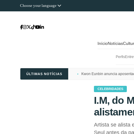
Choose your language
Início
Notícias
Cultu
Perfis
Entre
Kwon Eunbin anuncia aposentado
ÚLTIMAS NOTÍCIAS
CELEBRIDADES
I.M, do 
alistamen
Artista se alist
Seul antes da pa