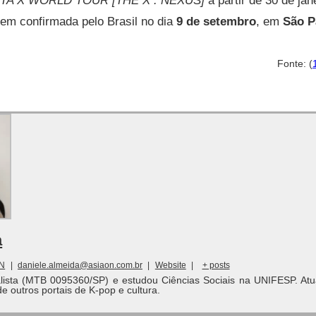
TA X WORLD TOUR [THE X : NEXUS]
a partir de 30 de ja
em confirmada pelo Brasil no dia
9 de setembro
, em
São P
Fonte: (
a
ON
|
daniele.almeida@asiaon.com.br
|
Website
|
+ posts
alista (MTB 0095360/SP) e estudou Ciências Sociais na UNIFESP. Atu
de outros portais de K-pop e cultura.