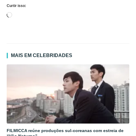
Curtir isso:
Carregando...
MAIS EM CELEBRIDADES
FILMICCA reúne produções sul-coreanas com estreia de
“Vôo Noturno”