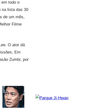
 em todo o
na lista das 30
ais de um mês,
Melhor Filme
ee. O ator dá
missões. Em
asão Zumbi, por