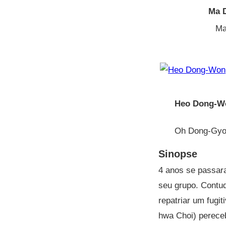
Ma 
Ma
Heo Dong-W
Oh Dong-Gy
Sinopse
4 anos se passar
seu grupo. Contu
repatriar um fugi
hwa Choi) perece