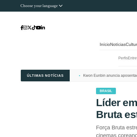
Choose your language
Início
Notícias
Cultu
Perfis
Entre
Kwon Eunbin anuncia aposentado
ÚLTIMAS NOTÍCIAS
BRASIL
Líder em
Bruta es
Força Bruta estr
cinemas coreano