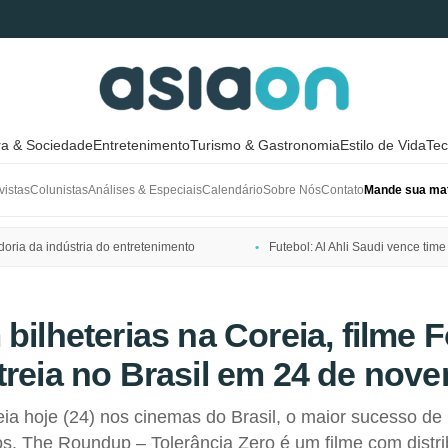
ra & Sociedade
Entretenimento
Turismo & Gastronomia
Estilo de Vida
Tec
vistas
Colunistas
Análises & Especiais
Calendário
Sobre Nós
Contato
Mande sua mat
ria da indústria do entretenimento
Futebol: Al Ahli Saudi vence t
 bilheterias na Coreia, filme 
treia no Brasil em 24 de nov
eia hoje (24) nos cinemas do Brasil, o maior sucesso de 
s. The Roundup – Tolerância Zero é um filme com distri