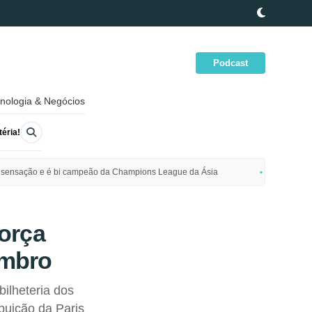
Podcast
nologia & Negócios
éria!
ime sensação e é bi campeão da Champions League da Ásia
Polícia da
Força
embro
bilheteria dos
buição da Paris