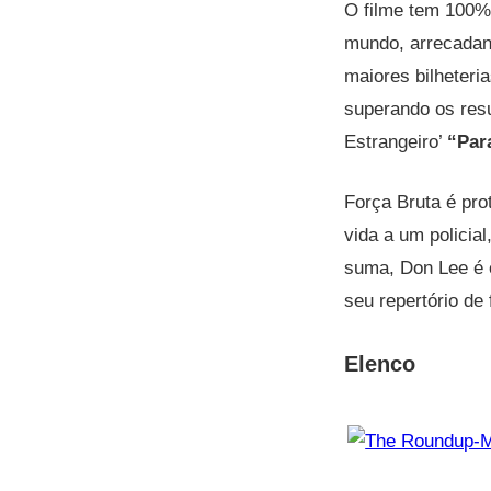
O filme tem 100%
mundo, arrecadand
maiores bilheteri
superando os resu
Estrangeiro’
“Par
Força Bruta é pr
vida a um policia
suma, Don Lee é 
seu repertório de
Elenco