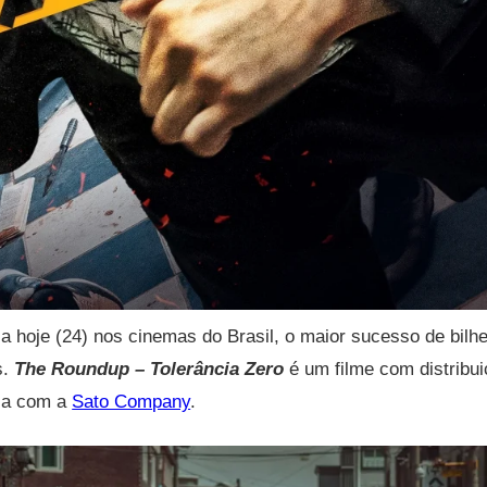
ia hoje (24) nos cinemas do Brasil, o maior sucesso de bilhe
s.
The Roundup – Tolerância Zero
é um filme com distribu
ia com a
Sato Company
.