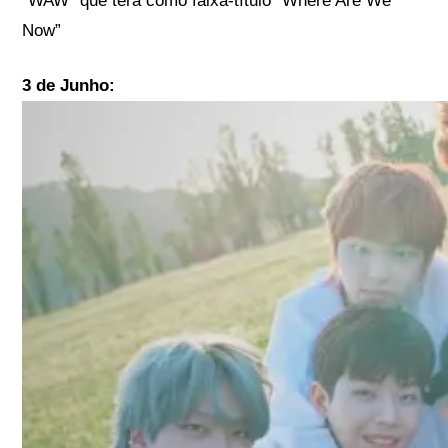
“WAW” que terá como faixa-título “Where Are We
Now”
3 de Junho: