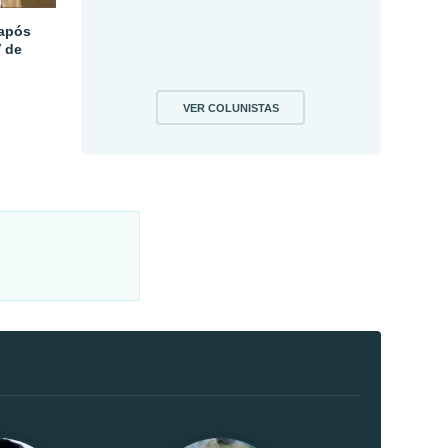
 após
V de
VER COLUNISTAS