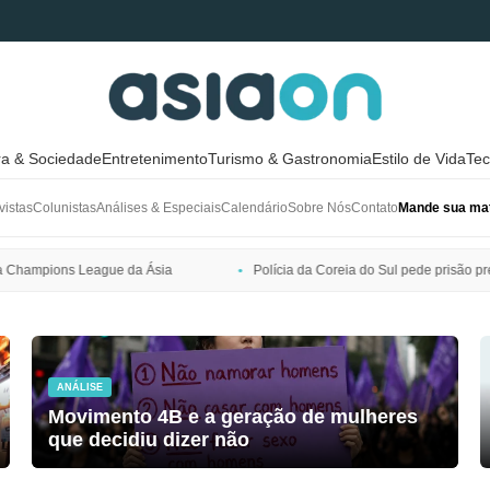
ra & Sociedade
Entretenimento
Turismo & Gastronomia
Estilo de Vida
Tec
vistas
Colunistas
Análises & Especiais
Calendário
Sobre Nós
Contato
Mande sua mat
Polícia da Coreia do Sul pede prisão preventiva de Bang Si-hyuk, presi
ANÁLISE
Movimento 4B e a geração de mulheres
que decidiu dizer não