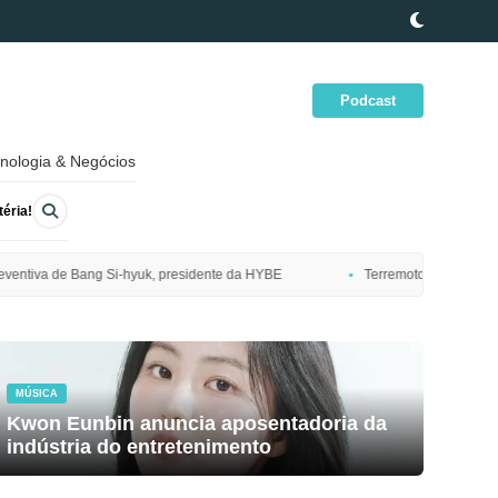
Podcast
nologia & Negócios
éria!
dente da HYBE
Terremoto de magnitude 7,7 atinge costa nordeste do J
MÚSICA
Kwon Eunbin anuncia aposentadoria da
indústria do entretenimento