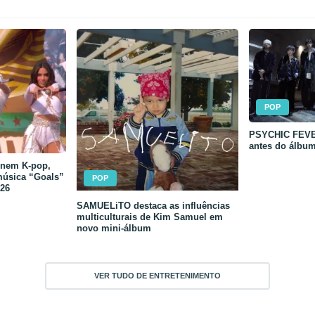
POP
PSYCHIC FEVER
antes do álbu
unem K-pop,
música “Goals”
POP
26
SAMUELiTO destaca as influências
multiculturais de Kim Samuel em
novo mini-álbum
VER TUDO DE ENTRETENIMENTO