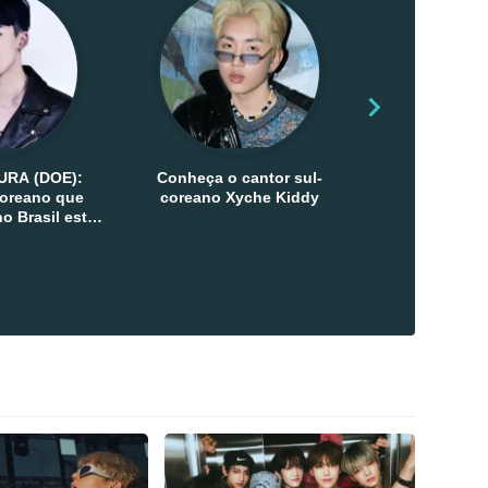
URA (DOE):
Conheça o cantor sul-
Conheça as 
-coreano que
coreano Xyche Kiddy
Kats
o Brasil esta
ana