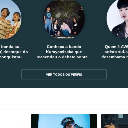
 banda sul-
Conheça a banda
Quem é AW
, destaque do
Kurayamisaka que
artista sul
 conquistou
reacendeu o debate sobre o
desembarca n
tro e fora da
rock alternativo no Japão
sem
reia
VER TODOS OS PERFIS