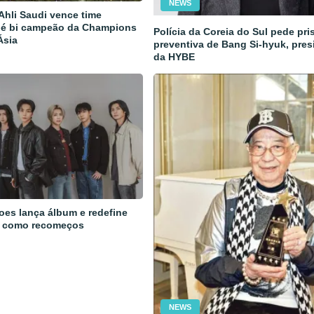
NEWS
 Ahli Saudi vence time
 é bi campeão da Champions
Polícia da Coreia do Sul pede pri
Ásia
preventiva de Bang Si-hyuk, pres
da HYBE
oes lança álbum e redefine
 como recomeços
NEWS