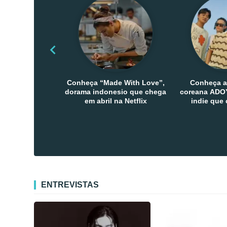
Conheça “Made With Love”,
Conheça a
dorama indonesio que chega
coreana ADOY
em abril na Netflix
indie que
público den
Co
ENTREVISTAS