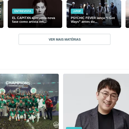
ENTREVISTA
J-POP
EL CAPITXN apresenta nova
PSYCHIC FEVER lança “I Got
fase como artista em...
Ways” antes do...
VER MAIS MATÉRIAS