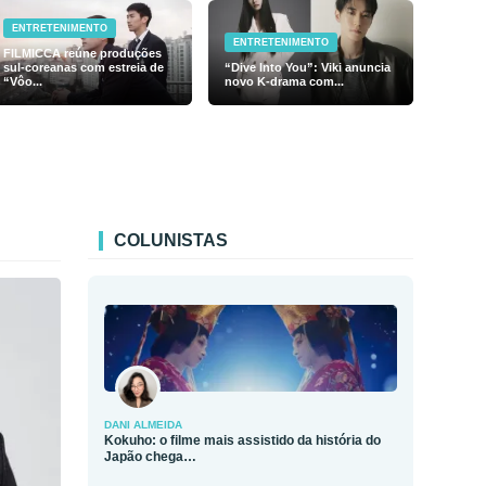
ENTRETENIMENTO
ENTRETENIMENTO
FILMICCA reúne produções
sul-coreanas com estreia de
“Dive Into You”: Viki anuncia
“Vôo...
novo K-drama com...
COLUNISTAS
DANI ALMEIDA
Kokuho: o filme mais assistido da história do
Japão chega…