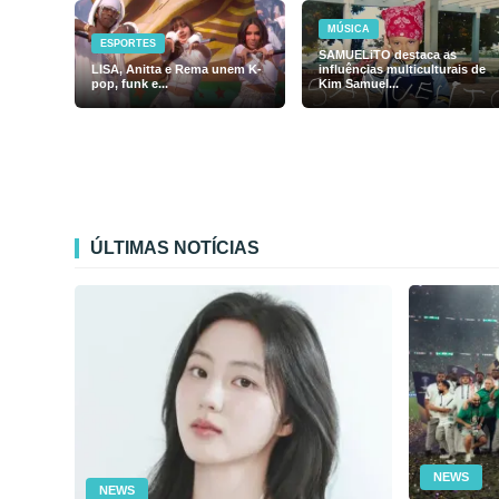
MÚSICA
ESPORTES
SAMUELiTO destaca as
LISA, Anitta e Rema unem K-
influências multiculturais de
pop, funk e...
Kim Samuel...
ÚLTIMAS NOTÍCIAS
NEWS
NEWS