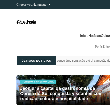
Choose your language
Início
Notícias
Cultu
Perfis
Entre
 Ahli Saudi vence time sensação e é bi campeão da Champions League da Ásia
ÚLTIMAS NOTÍCIAS
TURISMO & GASTRONOMIA
Jeonju, a capital da gastronomia da
Coreia do Sul conquista visitantes com
tradição, cultura e hospitalidade