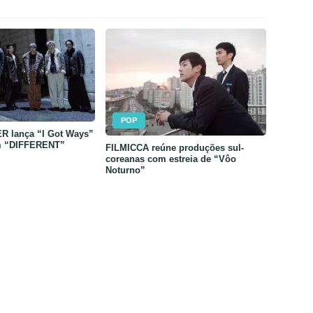
POP
 lança “I Got Ways”
m “DIFFERENT”
FILMICCA reúne produções sul-
coreanas com estreia de “Vôo
Noturno”