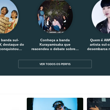
 banda sul-
Conheça a banda
Quem é AW
, destaque do
Kurayamisaka que
artista sul
 conquistou
reacendeu o debate sobre o
desembarca n
tro e fora da
rock alternativo no Japão
sem
reia
VER TODOS OS PERFIS