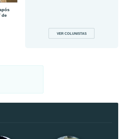
 após
V de
VER COLUNISTAS