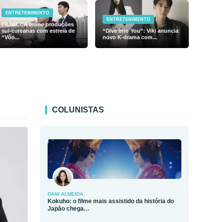
ENTRETENIMENTO
ENTRETENIMENTO
FILMICCA reúne produções
sul-coreanas com estreia de
“Dive Into You”: Viki anuncia
“Vôo...
novo K-drama com...
COLUNISTAS
DANI ALMEIDA
Kokuho: o filme mais assistido da história do
Japão chega…