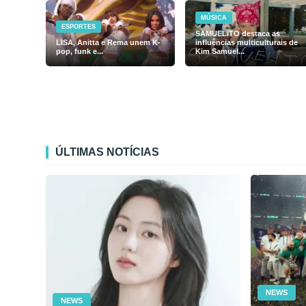
MÚSICA
ESPORTES
SAMUELiTO destaca as
LISA, Anitta e Rema unem K-
influências multiculturais de
pop, funk e...
Kim Samuel...
ÚLTIMAS NOTÍCIAS
NEWS
NEWS