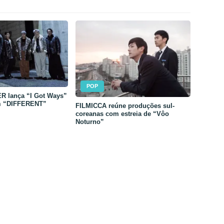
POP
 lança “I Got Ways”
m “DIFFERENT”
FILMICCA reúne produções sul-
coreanas com estreia de “Vôo
Noturno”