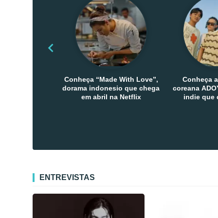
Conheça “Made With Love”,
Conheça a
dorama indonesio que chega
coreana ADOY
em abril na Netflix
indie que
público den
Co
ENTREVISTAS