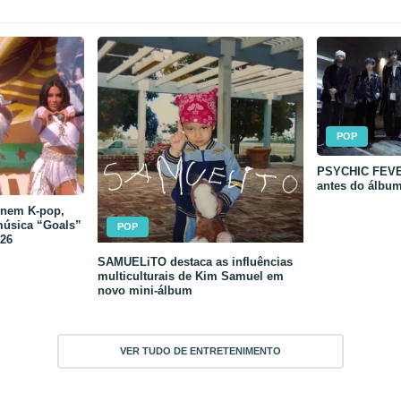
POP
PSYCHIC FEVER
antes do álbu
unem K-pop,
música “Goals”
POP
26
SAMUELiTO destaca as influências
multiculturais de Kim Samuel em
novo mini-álbum
VER TUDO DE ENTRETENIMENTO