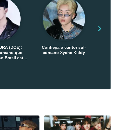
URA (DOE):
Conheça o cantor sul-
Conheça as 
-coreano que
coreano Xyche Kiddy
Kats
o Brasil esta
ana