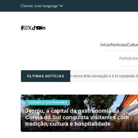
Choose your language
Início
Notícias
Cultu
Perfis
Entre
 Ahli Saudi vence time sensação e é bi campeão da Champions League da Ásia
ÚLTIMAS NOTÍCIAS
TURISMO & GASTRONOMIA
Jeonju, a capital da gastronomia da
Coreia do Sul conquista visitantes com
tradição, cultura e hospitalidade