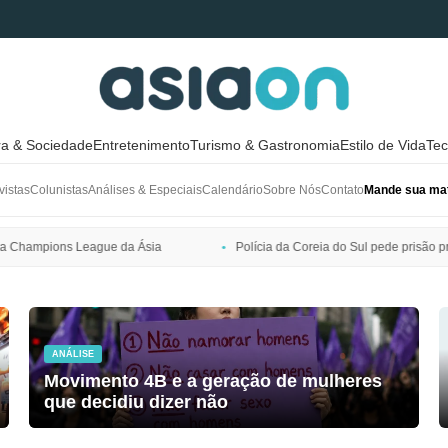
ra & Sociedade
Entretenimento
Turismo & Gastronomia
Estilo de Vida
Tec
vistas
Colunistas
Análises & Especiais
Calendário
Sobre Nós
Contato
Mande sua mat
Polícia da Coreia do Sul pede prisão preventiva de Bang Si-hyuk, pres
ANÁLISE
Movimento 4B e a geração de mulheres
que decidiu dizer não