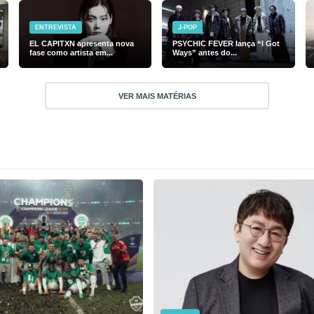
ENTREVISTA
J-POP
EL CAPITXN apresenta nova
PSYCHIC FEVER lança “I Got
fase como artista em...
Ways” antes do...
VER MAIS MATÉRIAS