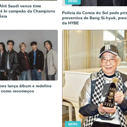
NEWS
 Ahli Saudi vence time
 é bi campeão da Champions
Polícia da Coreia do Sul pede pri
Ásia
preventiva de Bang Si-hyuk, pres
da HYBE
oes lança álbum e redefine
 como recomeços
NEWS