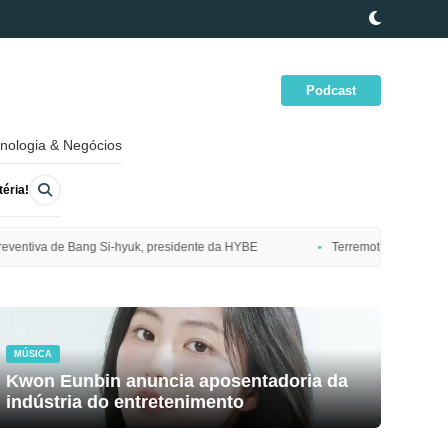
Podcast
nologia & Negócios
éria!
idente da HYBE
Terremoto de magnitude 7,7 atinge costa nordeste do J
MÚSICA
Kwon Eunbin anuncia aposentadoria da
indústria do entretenimento