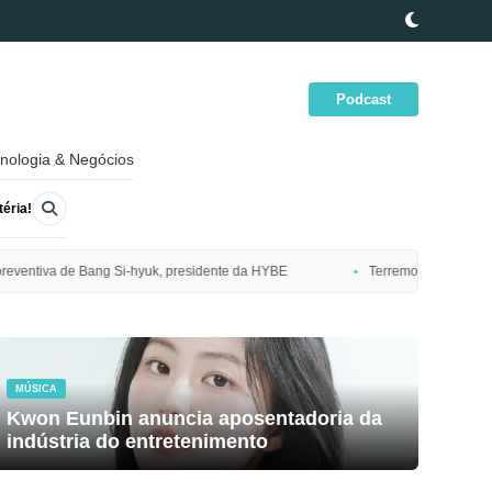
Podcast
nologia & Negócios
éria!
sidente da HYBE
Terremoto de magnitude 7,7 atinge costa nordeste do 
MÚSICA
Kwon Eunbin anuncia aposentadoria da
indústria do entretenimento