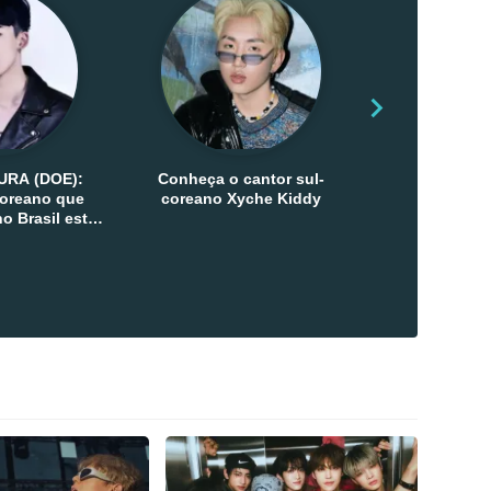
URA (DOE):
Conheça o cantor sul-
Conheça as 
-coreano que
coreano Xyche Kiddy
Kats
o Brasil esta
ana