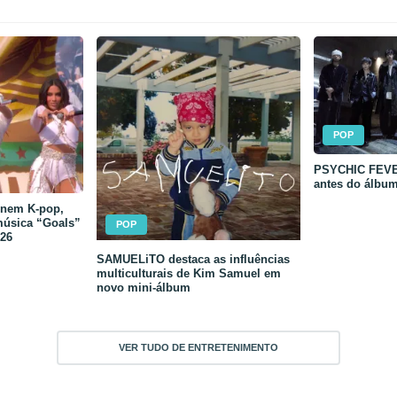
POP
PSYCHIC FEVER
antes do álbu
unem K-pop,
música “Goals”
POP
26
SAMUELiTO destaca as influências
multiculturais de Kim Samuel em
novo mini-álbum
VER TUDO DE ENTRETENIMENTO