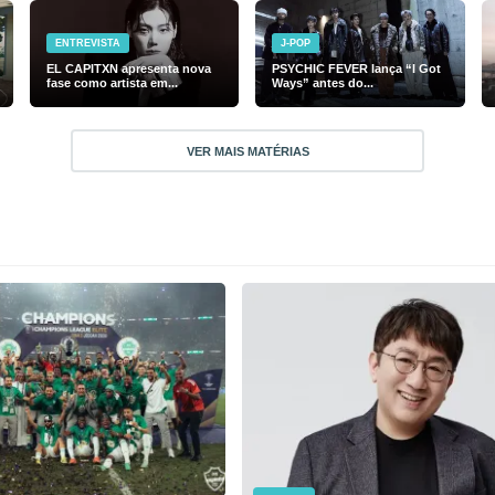
ENTREVISTA
J-POP
EL CAPITXN apresenta nova
PSYCHIC FEVER lança “I Got
fase como artista em...
Ways” antes do...
VER MAIS MATÉRIAS