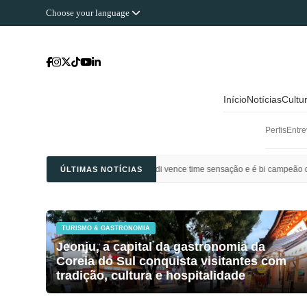
Choose your language
Início
Notícias
Cultu
Perfis
Entre
l Ahli Saudi vence time sensação e é bi campeão da Champions League da Ásia
ÚLTIMAS NOTÍCIAS
TURISMO & GASTRONOMIA
Jeonju, a capital da gastronomia da
Coreia do Sul conquista visitantes com
tradição, cultura e hospitalidade