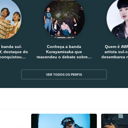
 banda sul-
Conheça a banda
Quem é AW
, destaque do
Kurayamisaka que
artista sul
 conquistou
reacendeu o debate sobre o
desembarca n
tro e fora da
rock alternativo no Japão
sem
reia
VER TODOS OS PERFIS