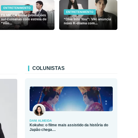
ENTRETENIMENTO
ENTRETENIMENTO
FILMICCA reúne produções
sul-coreanas com estreia de
“Dive Into You”: Viki anuncia
“Vôo...
novo K-drama com...
COLUNISTAS
DANI ALMEIDA
Kokuho: o filme mais assistido da história do
Japão chega…