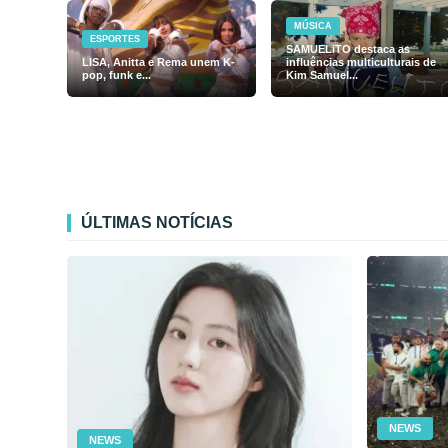
MÚSICA
ESPORTES
SAMUELiTO destaca as
LISA, Anitta e Rema unem K-
influências multiculturais de
pop, funk e...
Kim Samuel...
ÚLTIMAS NOTÍCIAS
NEWS
NEWS