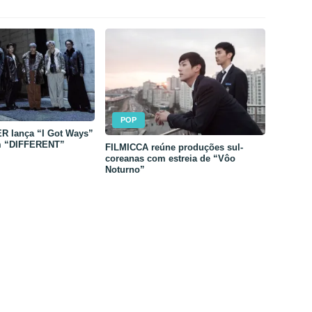
POP
 lança “I Got Ways”
m “DIFFERENT”
FILMICCA reúne produções sul-
coreanas com estreia de “Vôo
Noturno”