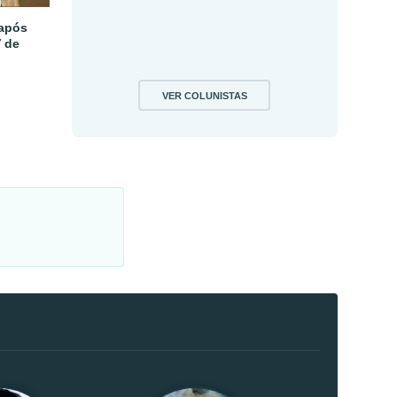
 após
V de
VER COLUNISTAS