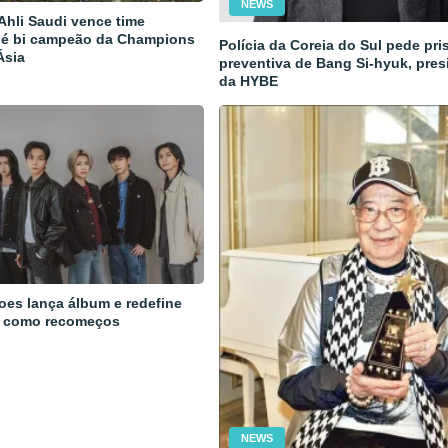
NEWS
 Ahli Saudi vence time
 é bi campeão da Champions
Polícia da Coreia do Sul pede pri
Ásia
preventiva de Bang Si-hyuk, pres
da HYBE
oes lança álbum e redefine
 como recomeços
NEWS