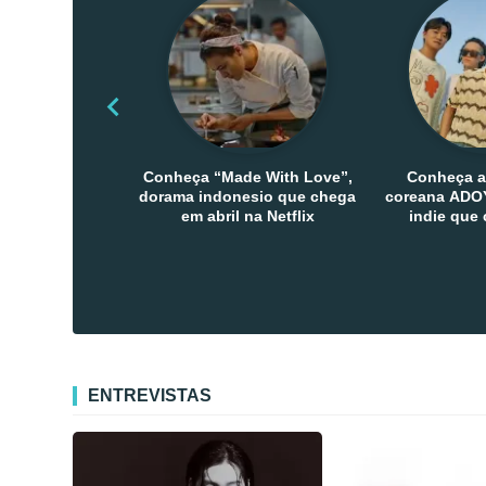
Conheça “Made With Love”,
Conheça a
dorama indonesio que chega
coreana ADOY
em abril na Netflix
indie que
público den
Co
ENTREVISTAS