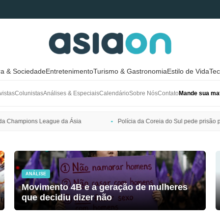
ra & Sociedade
Entretenimento
Turismo & Gastronomia
Estilo de Vida
Tec
vistas
Colunistas
Análises & Especiais
Calendário
Sobre Nós
Contato
Mande sua mat
Polícia da Coreia do Sul pede prisão preventiva de Bang Si-hyuk, pre
ANÁLISE
Movimento 4B e a geração de mulheres
que decidiu dizer não