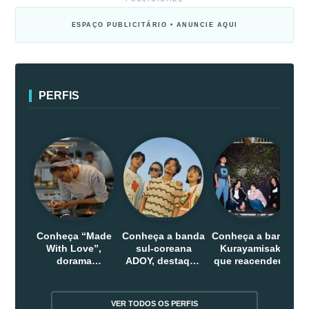
ESPAÇO PUBLICITÁRIO • ANUNCIE AQUI
PERFIS
Conheça “Made
Conheça a banda
Conheça a banda
With Love”,
sul-coreana
Kurayamisaka
dorama
ADOY, destaque
que reacendeu o
indonesio que
do indie que
debate sobre o
chega em abril
conquistou
rock alternativo
na Netflix
público dentro e
no Japão
VER TODOS OS PERFIS