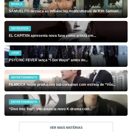
MÚSICA
SAMUELiTO destaca as influências multiculturais de Kim Samuel...
ENTREVISTA
EL CAPITXN apresenta nova fase como artista em...
J-POP
PSYCHIC FEVER lança “I Got Ways” antes do...
ENTRETENIMENTO
FILMICCA reúne produções sul-coreanas com estreia de “Vôo...
ENTRETENIMENTO
“Dive Into You”: Viki anuncia novo K-drama com...
VER MAIS MATÉRIAS