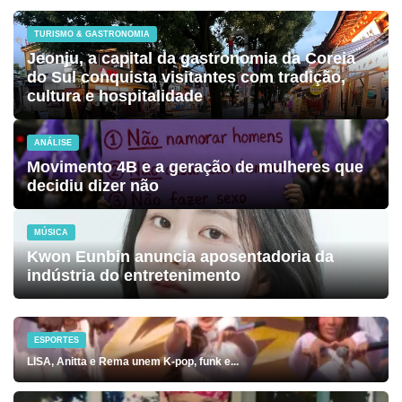
TURISMO & GASTRONOMIA
Jeonju, a capital da gastronomia da Coreia
do Sul conquista visitantes com tradição,
cultura e hospitalidade
ANÁLISE
Movimento 4B e a geração de mulheres que
decidiu dizer não
MÚSICA
Kwon Eunbin anuncia aposentadoria da
indústria do entretenimento
ESPORTES
LISA, Anitta e Rema unem K-pop, funk e...