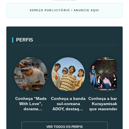
ESPAÇO PUBLICITÁRIO • ANUNCIE AQUI
PERFIS
Conheça “Made
Conheça a banda
Conheça a banda
With Love”,
sul-coreana
Kurayamisaka
dorama
ADOY, destaque
que reacendeu o
indonesio que
do indie que
debate sobre o
chega em abril
conquistou
rock alternativo
na Netflix
público dentro e
no Japão
VER TODOS OS PERFIS