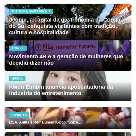
TURISMO & GASTRONOMIA
Jeonju, a capital da gastronomia da Coreia
do Sul conquista visitantes com tradição,
cultura e hospitalidade
ANÁLISE
Movimento 4B e a geração de mulheres que
decidiu dizer não
MÚSICA
Kwon Eunbin anuncia aposentadoria da
indústria do entretenimento
ESPORTES
LISA, Anitta e Rema unem K-pop, funk e...