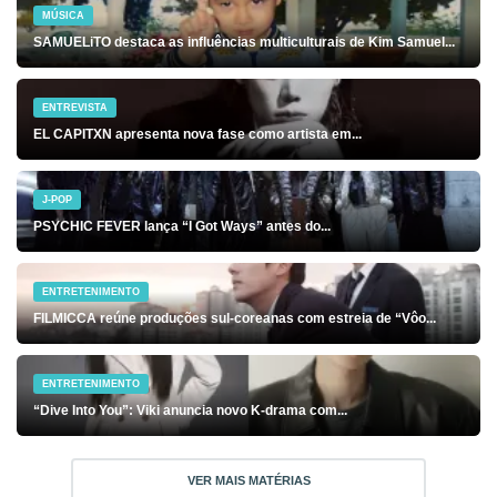
MÚSICA
SAMUELiTO destaca as influências multiculturais de Kim Samuel...
ENTREVISTA
EL CAPITXN apresenta nova fase como artista em...
J-POP
PSYCHIC FEVER lança “I Got Ways” antes do...
ENTRETENIMENTO
FILMICCA reúne produções sul-coreanas com estreia de “Vôo...
ENTRETENIMENTO
“Dive Into You”: Viki anuncia novo K-drama com...
VER MAIS MATÉRIAS