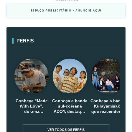
ESPAÇO PUBLICITÁRIO • ANUNCIE AQUI
PERFIS
Conheça “Made
Conheça a banda
Conheça a banda
With Love”,
sul-coreana
Kurayamisaka
dorama
ADOY, destaque
que reacendeu o
indonesio que
do indie que
debate sobre o
chega em abril
conquistou
rock alternativo
na Netflix
público dentro e
no Japão
VER TODOS OS PERFIS