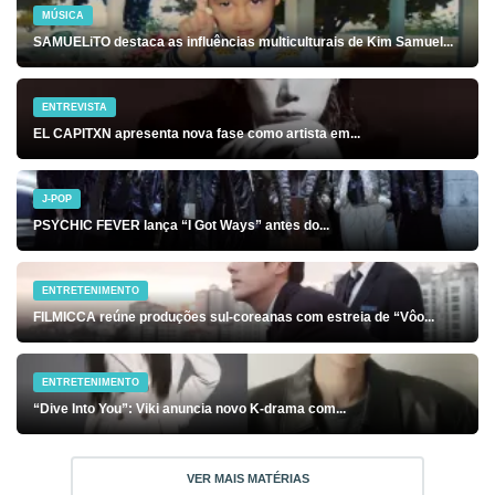
MÚSICA
SAMUELiTO destaca as influências multiculturais de Kim Samuel...
ENTREVISTA
EL CAPITXN apresenta nova fase como artista em...
J-POP
PSYCHIC FEVER lança “I Got Ways” antes do...
ENTRETENIMENTO
FILMICCA reúne produções sul-coreanas com estreia de “Vôo...
ENTRETENIMENTO
“Dive Into You”: Viki anuncia novo K-drama com...
VER MAIS MATÉRIAS