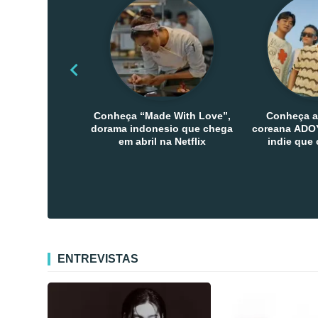
Conheça “Made With Love”,
Conheça a
dorama indonesio que chega
coreana ADOY
em abril na Netflix
indie que
público den
Co
ENTREVISTAS