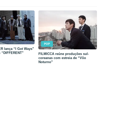
POP
 lança “I Got Ways”
m “DIFFERENT”
FILMICCA reúne produções sul-
coreanas com estreia de “Vôo
Noturno”