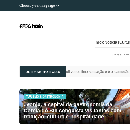
Choose your language
Início
Notícias
Cultu
Perfis
Entre
Al Ahli Saudi vence time sensação e é bi campeão da Champions League da Ásia
ÚLTIMAS NOTÍCIAS
TURISMO & GASTRONOMIA
Jeonju, a capital da gastronomia da
Coreia do Sul conquista visitantes com
tradição, cultura e hospitalidade