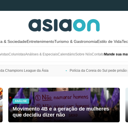
ra & Sociedade
Entretenimento
Turismo & Gastronomia
Estilo de Vida
Tec
vistas
Colunistas
Análises & Especiais
Calendário
Sobre Nós
Contato
Mande sua mat
Polícia da Coreia do Sul pede prisão preventiva de Bang Si-hyuk, pr
ANÁLISE
Movimento 4B e a geração de mulheres
que decidiu dizer não