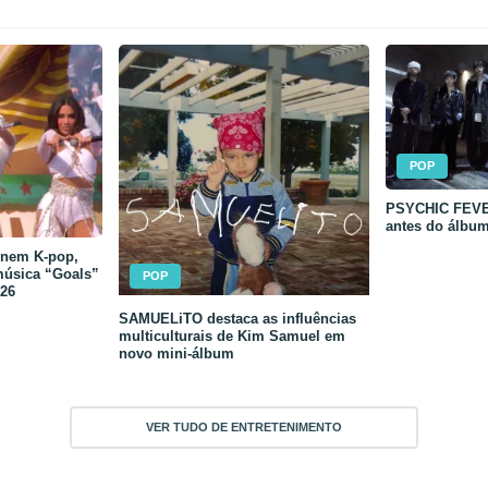
POP
PSYCHIC FEVER
antes do álbu
unem K-pop,
música “Goals”
POP
26
SAMUELiTO destaca as influências
multiculturais de Kim Samuel em
novo mini-álbum
VER TUDO DE ENTRETENIMENTO