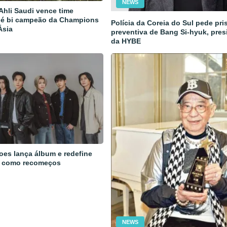
NEWS
 Ahli Saudi vence time
 é bi campeão da Champions
Polícia da Coreia do Sul pede pri
Ásia
preventiva de Bang Si-hyuk, pres
da HYBE
oes lança álbum e redefine
 como recomeços
NEWS