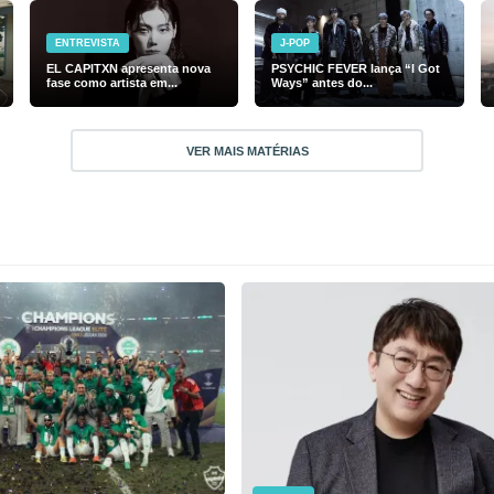
ENTREVISTA
J-POP
EL CAPITXN apresenta nova
PSYCHIC FEVER lança “I Got
fase como artista em...
Ways” antes do...
VER MAIS MATÉRIAS