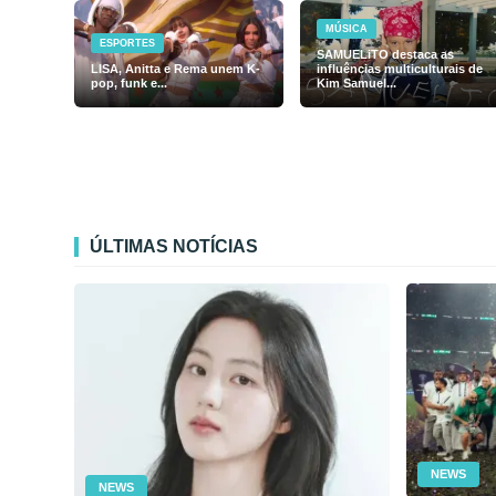
MÚSICA
ESPORTES
SAMUELiTO destaca as
LISA, Anitta e Rema unem K-
influências multiculturais de
pop, funk e...
Kim Samuel...
ÚLTIMAS NOTÍCIAS
NEWS
NEWS