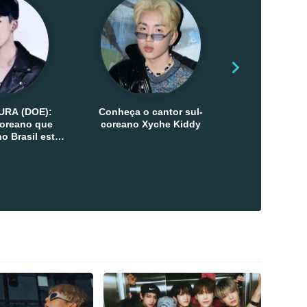
URA (DOE):
Conheça o cantor sul-
Conheça as 
-coreano que
coreano Xyche Kiddy
Kats
o Brasil esta
ana