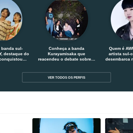
 banda sul-
Conheça a banda
Quem é AW
, destaque do
Kurayamisaka que
artista sul
 conquistou
reacendeu o debate sobre o
desembarca n
tro e fora da
rock alternativo no Japão
sem
reia
VER TODOS OS PERFIS