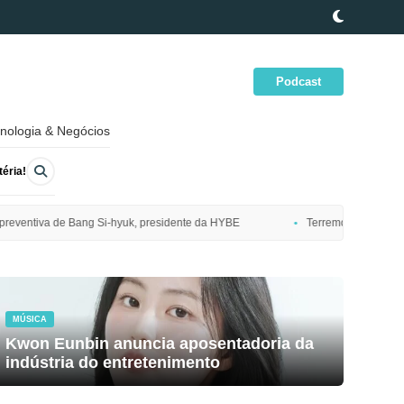
Podcast
nologia & Negócios
éria!
esidente da HYBE
Terremoto de magnitude 7,7 atinge costa nordeste d
MÚSICA
Kwon Eunbin anuncia aposentadoria da
indústria do entretenimento