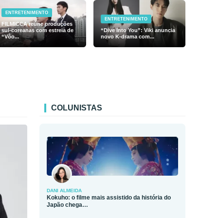
ENTRETENIMENTO
ENTRETENIMENTO
FILMICCA reúne produções
sul-coreanas com estreia de
“Dive Into You”: Viki anuncia
“Vôo...
novo K-drama com...
COLUNISTAS
DANI ALMEIDA
Kokuho: o filme mais assistido da história do
Japão chega…