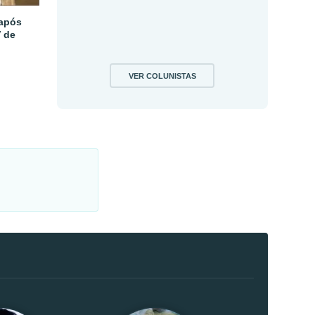
 após
V de
VER COLUNISTAS