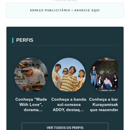
ESPAÇO PUBLICITÁRIO • ANUNCIE AQUI
PERFIS
Conheça “Made
Conheça a banda
Conheça a banda
With Love”,
sul-coreana
Kurayamisaka
dorama
ADOY, destaque
que reacendeu o
indonesio que
do indie que
debate sobre o
chega em abril
conquistou
rock alternativo
na Netflix
público dentro e
no Japão
VER TODOS OS PERFIS