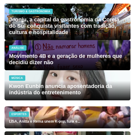
TURISMO & GASTRONOMIA
Jeonju, a capital da gastronomia da Coreia
do Sul conquista visitantes com tradição,
cultura e hospitalidade
ANÁLISE
Movimento 4B e a geração de mulheres que
decidiu dizer não
MÚSICA
Kwon Eunbin anuncia aposentadoria da
indústria do entretenimento
ESPORTES
LISA, Anitta e Rema unem K-pop, funk e...