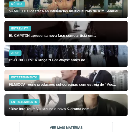
MÚSICA
SAMUELiTO destaca as influências multiculturais de Kim Samuel...
ENTREVISTA
EL CAPITXN apresenta nova fase como artista em...
J-POP
PSYCHIC FEVER lança “I Got Ways” antes do...
ENTRETENIMENTO
FILMICCA reúne produções sul-coreanas com estreia de “Vôo...
ENTRETENIMENTO
“Dive Into You”: Viki anuncia novo K-drama com...
VER MAIS MATÉRIAS