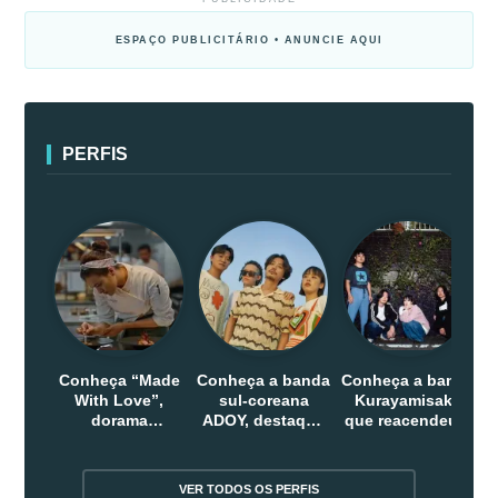
ESPAÇO PUBLICITÁRIO • ANUNCIE AQUI
PERFIS
Conheça “Made
Conheça a banda
Conheça a banda
With Love”,
sul-coreana
Kurayamisaka
dorama
ADOY, destaque
que reacendeu o
indonesio que
do indie que
debate sobre o
chega em abril
conquistou
rock alternativo
na Netflix
público dentro e
no Japão
VER TODOS OS PERFIS