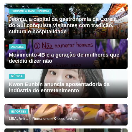
TURISMO & GASTRONOMIA
Jeonju, a capital da gastronomia da Coreia
do Sul conquista visitantes com tradição,
cultura e hospitalidade
ANÁLISE
Movimento 4B e a geração de mulheres que
decidiu dizer não
MÚSICA
Kwon Eunbin anuncia aposentadoria da
indústria do entretenimento
ESPORTES
LISA, Anitta e Rema unem K-pop, funk e...