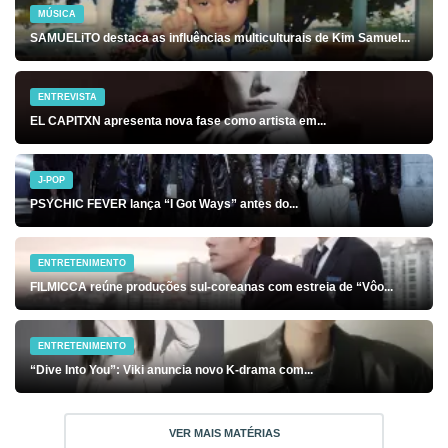
MÚSICA
SAMUELiTO destaca as influências multiculturais de Kim Samuel...
ENTREVISTA
EL CAPITXN apresenta nova fase como artista em...
J-POP
PSYCHIC FEVER lança “I Got Ways” antes do...
ENTRETENIMENTO
FILMICCA reúne produções sul-coreanas com estreia de “Vôo...
ENTRETENIMENTO
“Dive Into You”: Viki anuncia novo K-drama com...
VER MAIS MATÉRIAS