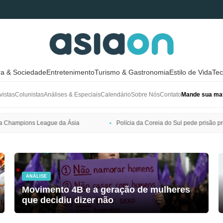
ra & Sociedade
Entretenimento
Turismo & Gastronomia
Estilo de Vida
Tec
vistas
Colunistas
Análises & Especiais
Calendário
Sobre Nós
Contato
Mande sua mat
Polícia da Coreia do Sul pede prisão preventiva de Bang Si-hyuk, pre
ANÁLISE
Movimento 4B e a geração de mulheres
que decidiu dizer não