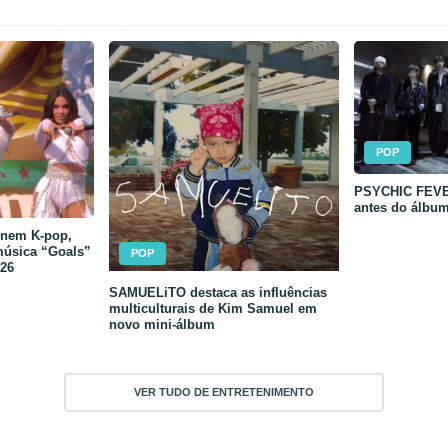
POP
PSYCHIC FEVER
antes do álbu
unem K-pop,
música “Goals”
POP
26
SAMUELiTO destaca as influências
multiculturais de Kim Samuel em
novo mini-álbum
VER TUDO DE ENTRETENIMENTO