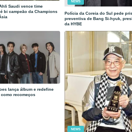
NEWS
 Ahli Saudi vence time
 é bi campeão da Champions
Polícia da Coreia do Sul pede pri
Ásia
preventiva de Bang Si-hyuk, pres
da HYBE
oes lança álbum e redefine
 como recomeços
NEWS