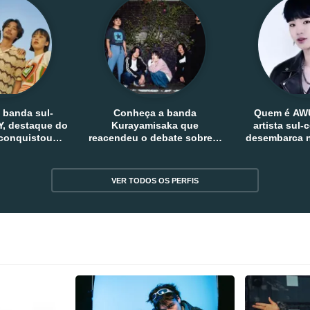
 banda sul-
Conheça a banda
Quem é AW
, destaque do
Kurayamisaka que
artista sul
 conquistou
reacendeu o debate sobre o
desembarca n
tro e fora da
rock alternativo no Japão
sem
reia
VER TODOS OS PERFIS