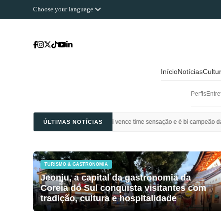
Choose your language
Início
Notícias
Cultu
Perfis
Entre
l Ahli Saudi vence time sensação e é bi campeão da Champions League da Ásia
ÚLTIMAS NOTÍCIAS
TURISMO & GASTRONOMIA
Jeonju, a capital da gastronomia da
Coreia do Sul conquista visitantes com
tradição, cultura e hospitalidade