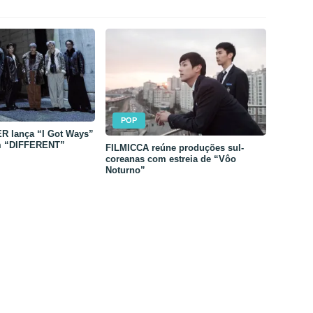
POP
 lança “I Got Ways”
m “DIFFERENT”
FILMICCA reúne produções sul-
coreanas com estreia de “Vôo
Noturno”