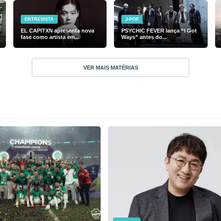
ENTREVISTA
J-POP
EL CAPITXN apresenta nova
PSYCHIC FEVER lança “I Got
fase como artista em...
Ways” antes do...
VER MAIS MATÉRIAS