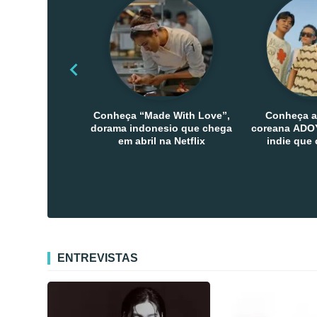
Conheça “Made With Love”,
Conheça a
dorama indonesio que chega
coreana ADOY
em abril na Netflix
indie que
público den
Co
ENTREVISTAS