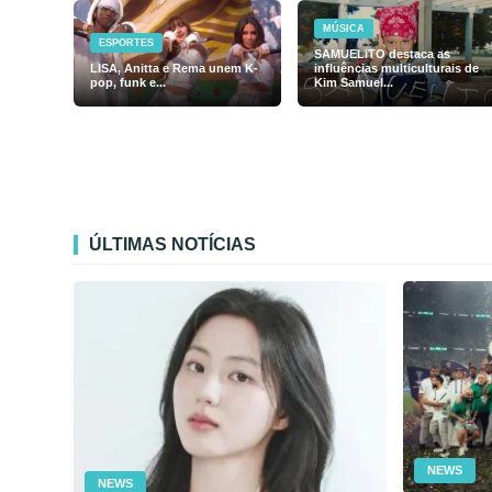
MÚSICA
ESPORTES
SAMUELiTO destaca as
LISA, Anitta e Rema unem K-
influências multiculturais de
pop, funk e...
Kim Samuel...
ÚLTIMAS NOTÍCIAS
NEWS
NEWS