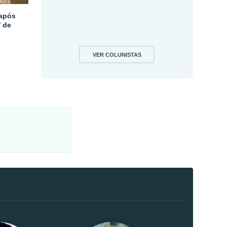
 após
V de
VER COLUNISTAS