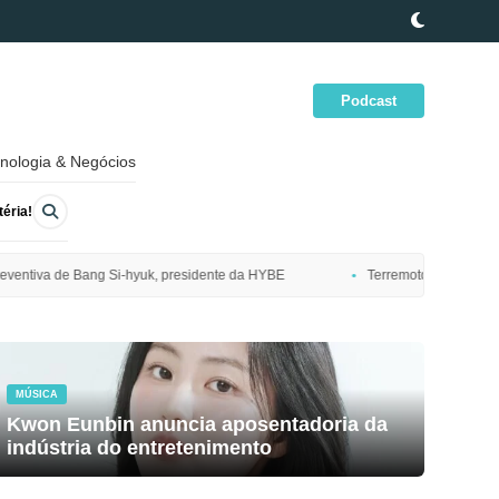
Podcast
nologia & Negócios
éria!
sidente da HYBE
Terremoto de magnitude 7,7 atinge costa nordeste do 
MÚSICA
Kwon Eunbin anuncia aposentadoria da
indústria do entretenimento