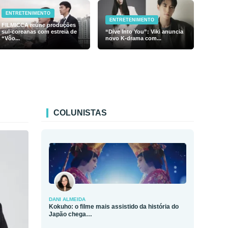
ENTRETENIMENTO
ENTRETENIMENTO
FILMICCA reúne produções
sul-coreanas com estreia de
“Dive Into You”: Viki anuncia
“Vôo...
novo K-drama com...
COLUNISTAS
DANI ALMEIDA
Kokuho: o filme mais assistido da história do
Japão chega…