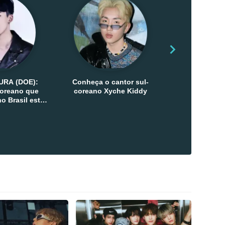
URA (DOE):
Conheça o cantor sul-
Conheça as 
-coreano que
coreano Xyche Kiddy
Kats
o Brasil esta
ana