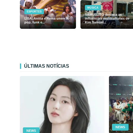
MÚSICA
ESPORTES
SAMUELiTO destaca as
LISA, Anitta e Rema unem K-
influências multiculturais de
pop, funk e...
Kim Samuel...
ÚLTIMAS NOTÍCIAS
NEWS
NEWS