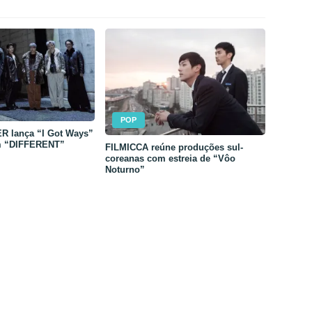
POP
 lança “I Got Ways”
m “DIFFERENT”
FILMICCA reúne produções sul-
coreanas com estreia de “Vôo
Noturno”