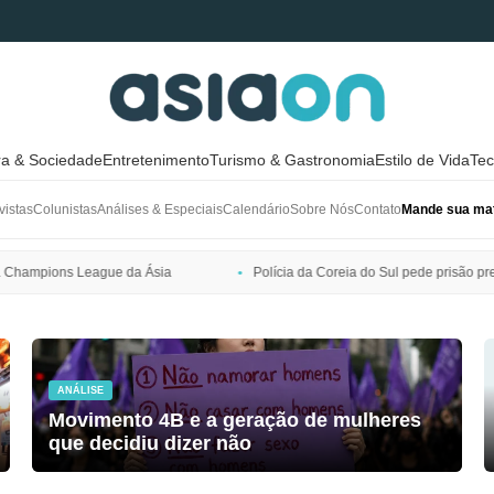
ra & Sociedade
Entretenimento
Turismo & Gastronomia
Estilo de Vida
Tec
vistas
Colunistas
Análises & Especiais
Calendário
Sobre Nós
Contato
Mande sua mat
Polícia da Coreia do Sul pede prisão preventiva de Bang Si-hyuk, presi
ANÁLISE
Movimento 4B e a geração de mulheres
que decidiu dizer não