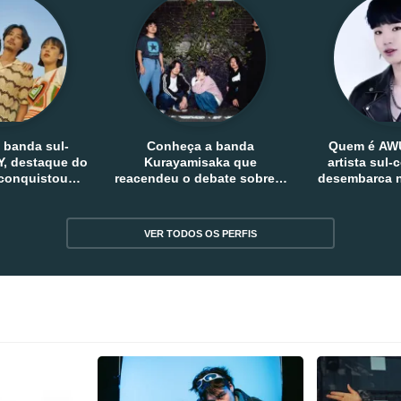
 banda sul-
Conheça a banda
Quem é AW
, destaque do
Kurayamisaka que
artista sul
 conquistou
reacendeu o debate sobre o
desembarca n
tro e fora da
rock alternativo no Japão
sem
reia
VER TODOS OS PERFIS