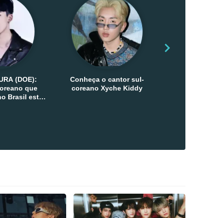
URA (DOE):
Conheça o cantor sul-
Conheça as 
-coreano que
coreano Xyche Kiddy
Kats
o Brasil esta
ana