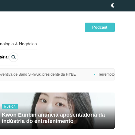
Podcast
nologia & Negócios
éria!
dente da HYBE
Terremoto de magnitude 7,7 atinge costa nordeste do J
MÚSICA
Kwon Eunbin anuncia aposentadoria da
indústria do entretenimento