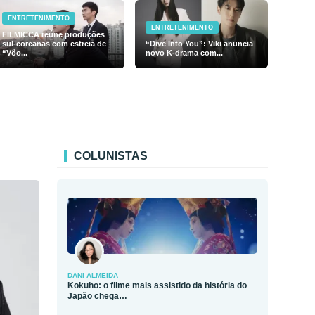
ENTRETENIMENTO
ENTRETENIMENTO
FILMICCA reúne produções
sul-coreanas com estreia de
“Dive Into You”: Viki anuncia
“Vôo...
novo K-drama com...
COLUNISTAS
DANI ALMEIDA
Kokuho: o filme mais assistido da história do
Japão chega…