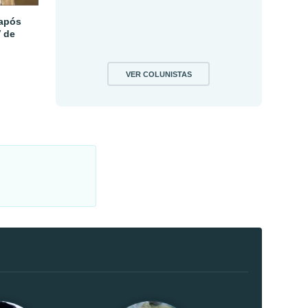
 após
V de
VER COLUNISTAS