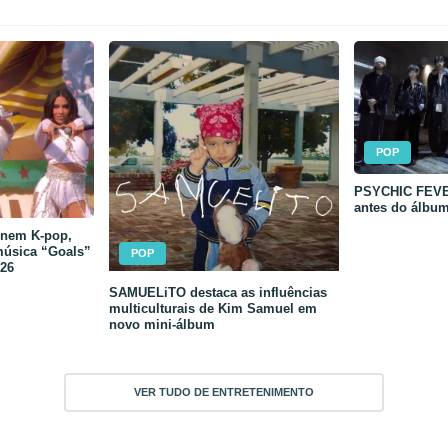
POP
PSYCHIC FEVER
antes do álbu
unem K-pop,
música “Goals”
POP
26
SAMUELiTO destaca as influências
multiculturais de Kim Samuel em
novo mini-álbum
VER TUDO DE ENTRETENIMENTO