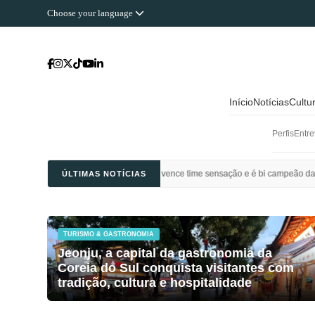
Choose your language
Início
Notícias
Cultu
Perfis
Entre
 Ahli Saudi vence time sensação e é bi campeão da Champions League da Ásia
ÚLTIMAS NOTÍCIAS
TURISMO & GASTRONOMIA
Jeonju, a capital da gastronomia da
Coreia do Sul conquista visitantes com
tradição, cultura e hospitalidade