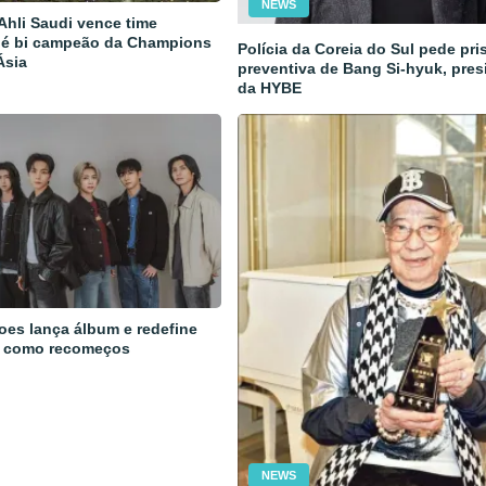
NEWS
 Ahli Saudi vence time
 é bi campeão da Champions
Polícia da Coreia do Sul pede pri
Ásia
preventiva de Bang Si-hyuk, pres
da HYBE
oes lança álbum e redefine
 como recomeços
NEWS