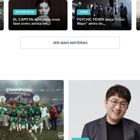
ENTREVISTA
J-POP
EL CAPITXN apresenta nova
PSYCHIC FEVER lança “I Got
fase como artista em...
Ways” antes do...
VER MAIS MATÉRIAS