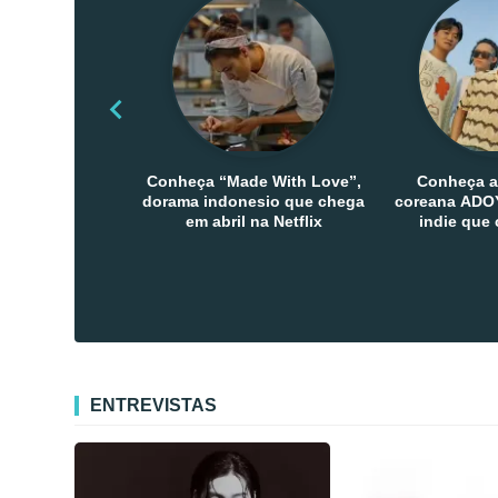
Conheça “Made With Love”,
Conheça a
dorama indonesio que chega
coreana ADOY
em abril na Netflix
indie que
público den
Co
ENTREVISTAS