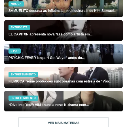
MÚSICA
SAMUELiTO destaca as influências multiculturais de Kim Samuel...
ENTREVISTA
EL CAPITXN apresenta nova fase como artista em...
J-POP
PSYCHIC FEVER lança “I Got Ways” antes do...
ENTRETENIMENTO
FILMICCA reúne produções sul-coreanas com estreia de “Vôo...
ENTRETENIMENTO
“Dive Into You”: Viki anuncia novo K-drama com...
VER MAIS MATÉRIAS