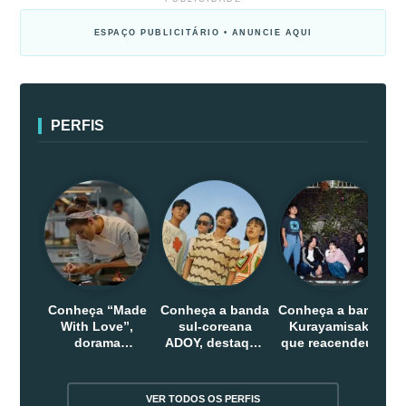
ESPAÇO PUBLICITÁRIO • ANUNCIE AQUI
PERFIS
Conheça “Made
Conheça a banda
Conheça a banda
With Love”,
sul-coreana
Kurayamisaka
dorama
ADOY, destaque
que reacendeu o
indonesio que
do indie que
debate sobre o
chega em abril
conquistou
rock alternativo
na Netflix
público dentro e
no Japão
VER TODOS OS PERFIS