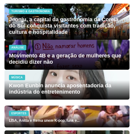
TURISMO & GASTRONOMIA
Jeonju, a capital da gastronomia da Coreia
do Sul conquista visitantes com tradição,
cultura e hospitalidade
ANÁLISE
Movimento 4B e a geração de mulheres que
decidiu dizer não
MÚSICA
Kwon Eunbin anuncia aposentadoria da
indústria do entretenimento
ESPORTES
LISA, Anitta e Rema unem K-pop, funk e...