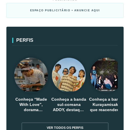
ESPAÇO PUBLICITÁRIO • ANUNCIE AQUI
PERFIS
Conheça “Made
Conheça a banda
Conheça a banda
With Love”,
sul-coreana
Kurayamisaka
dorama
ADOY, destaque
que reacendeu o
indonesio que
do indie que
debate sobre o
chega em abril
conquistou
rock alternativo
na Netflix
público dentro e
no Japão
VER TODOS OS PERFIS