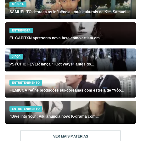
MÚSICA
SAMUELiTO destaca as influências multiculturais de Kim Samuel...
ENTREVISTA
EL CAPITXN apresenta nova fase como artista em...
J-POP
PSYCHIC FEVER lança “I Got Ways” antes do...
ENTRETENIMENTO
FILMICCA reúne produções sul-coreanas com estreia de “Vôo...
ENTRETENIMENTO
“Dive Into You”: Viki anuncia novo K-drama com...
VER MAIS MATÉRIAS