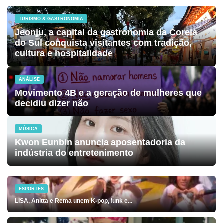
TURISMO & GASTRONOMIA
Jeonju, a capital da gastronomia da Coreia
do Sul conquista visitantes com tradição,
cultura e hospitalidade
ANÁLISE
Movimento 4B e a geração de mulheres que
decidiu dizer não
MÚSICA
Kwon Eunbin anuncia aposentadoria da
indústria do entretenimento
ESPORTES
LISA, Anitta e Rema unem K-pop, funk e...