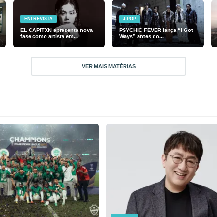
ENTREVISTA
J-POP
EL CAPITXN apresenta nova
PSYCHIC FEVER lança “I Got
fase como artista em...
Ways” antes do...
VER MAIS MATÉRIAS