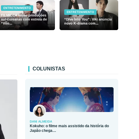
ENTRETENIMENTO
ENTRETENIMENTO
FILMICCA reúne produções
sul-coreanas com estreia de
“Dive Into You”: Viki anuncia
“Vôo...
novo K-drama com...
COLUNISTAS
DANI ALMEIDA
Kokuho: o filme mais assistido da história do
Japão chega…