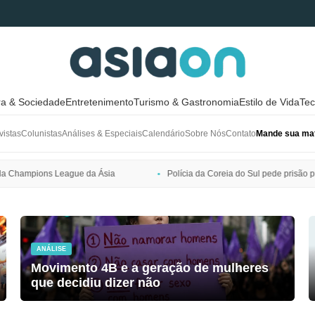
ra & Sociedade
Entretenimento
Turismo & Gastronomia
Estilo de Vida
Tec
vistas
Colunistas
Análises & Especiais
Calendário
Sobre Nós
Contato
Mande sua mat
ia
Polícia da Coreia do Sul pede prisão preventiva de Bang Si-hyuk,
ANÁLISE
Movimento 4B e a geração de mulheres
que decidiu dizer não