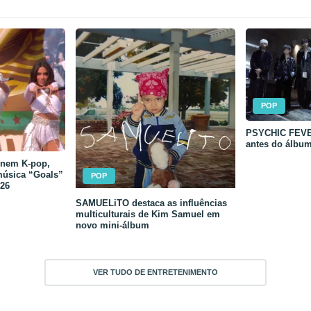
POP
PSYCHIC FEVER
antes do álbu
unem K-pop,
música “Goals”
POP
26
SAMUELiTO destaca as influências
multiculturais de Kim Samuel em
novo mini-álbum
VER TUDO DE ENTRETENIMENTO