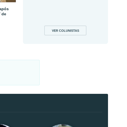
 após
V de
VER COLUNISTAS