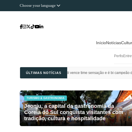
Choose your language
Início
Notícias
Cultu
Perfis
Entre
ol: Al Ahli Saudi vence time sensação e é bi campeão da Champions League da Ás
ÚLTIMAS NOTÍCIAS
TURISMO & GASTRONOMIA
Jeonju, a capital da gastronomia da
Coreia do Sul conquista visitantes com
tradição, cultura e hospitalidade