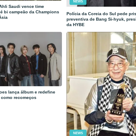
NEWS
 Ahli Saudi vence time
 é bi campeão da Champions
Polícia da Coreia do Sul pede pri
Ásia
preventiva de Bang Si-hyuk, pres
da HYBE
oes lança álbum e redefine
 como recomeços
NEWS