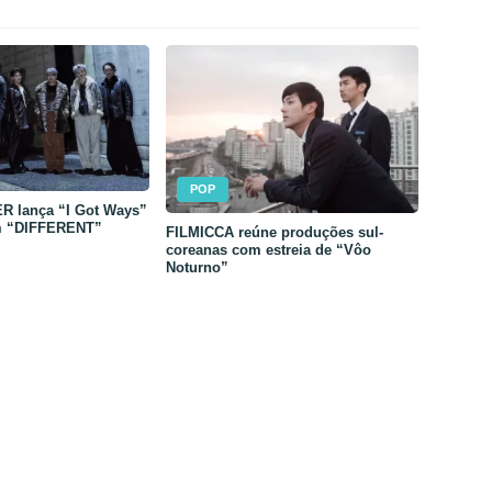
POP
 lança “I Got Ways”
m “DIFFERENT”
FILMICCA reúne produções sul-
coreanas com estreia de “Vôo
Noturno”