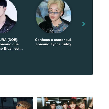
URA (DOE):
Conheça o cantor sul-
Conheça as 
-coreano que
coreano Xyche Kiddy
Kats
o Brasil esta
ana