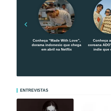
Conheça “Made With Love”,
Conheça a
dorama indonesio que chega
coreana ADOY
em abril na Netflix
indie que
público den
Co
ENTREVISTAS