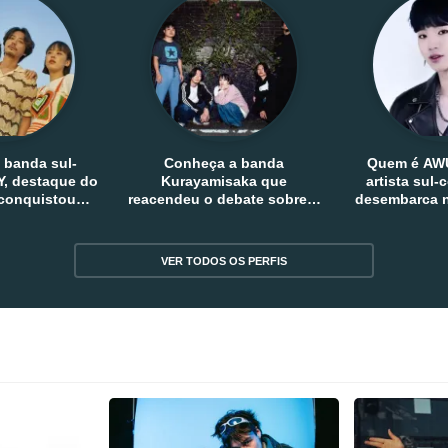
 banda sul-
Conheça a banda
Quem é AW
, destaque do
Kurayamisaka que
artista sul
 conquistou
reacendeu o debate sobre o
desembarca n
tro e fora da
rock alternativo no Japão
sem
reia
VER TODOS OS PERFIS