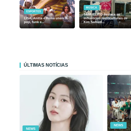
MÚSICA
ESPORTES
SAMUELiTO destaca as
LISA, Anitta e Rema unem K-
influências multiculturais de
pop, funk e...
Kim Samuel...
ÚLTIMAS NOTÍCIAS
NEWS
NEWS