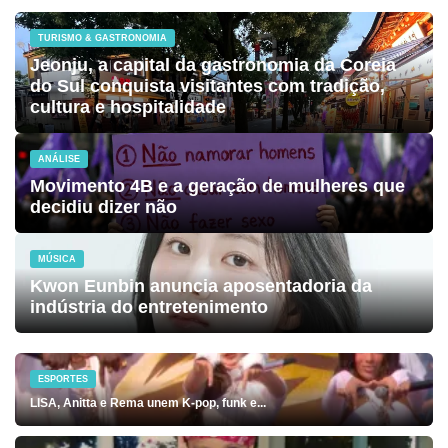
TURISMO & GASTRONOMIA
Jeonju, a capital da gastronomia da Coreia
do Sul conquista visitantes com tradição,
cultura e hospitalidade
ANÁLISE
Movimento 4B e a geração de mulheres que
decidiu dizer não
MÚSICA
Kwon Eunbin anuncia aposentadoria da
indústria do entretenimento
ESPORTES
LISA, Anitta e Rema unem K-pop, funk e...