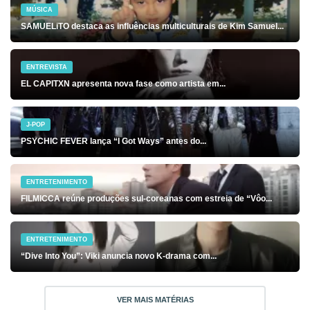
MÚSICA
SAMUELiTO destaca as influências multiculturais de Kim Samuel...
ENTREVISTA
EL CAPITXN apresenta nova fase como artista em...
J-POP
PSYCHIC FEVER lança “I Got Ways” antes do...
ENTRETENIMENTO
FILMICCA reúne produções sul-coreanas com estreia de “Vôo...
ENTRETENIMENTO
“Dive Into You”: Viki anuncia novo K-drama com...
VER MAIS MATÉRIAS