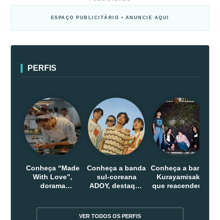
ESPAÇO PUBLICITÁRIO • ANUNCIE AQUI
PERFIS
Conheça “Made
Conheça a banda
Conheça a banda
With Love”,
sul-coreana
Kurayamisaka
dorama
ADOY, destaque
que reacendeu o
indonesio que
do indie que
debate sobre o
chega em abril
conquistou
rock alternativo
na Netflix
público dentro e
no Japão
VER TODOS OS PERFIS