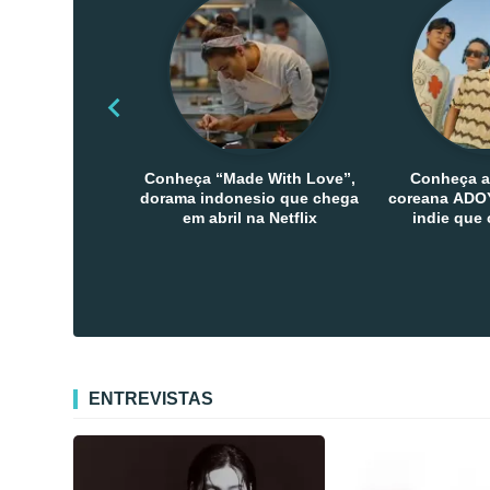
Conheça “Made With Love”,
Conheça a
dorama indonesio que chega
coreana ADOY
em abril na Netflix
indie que
público den
Co
ENTREVISTAS