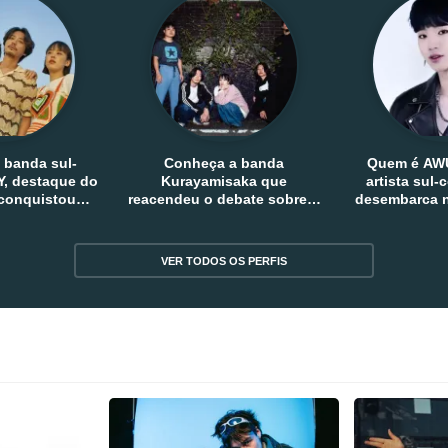
 banda sul-
Conheça a banda
Quem é AW
, destaque do
Kurayamisaka que
artista sul
 conquistou
reacendeu o debate sobre o
desembarca n
tro e fora da
rock alternativo no Japão
sem
reia
VER TODOS OS PERFIS