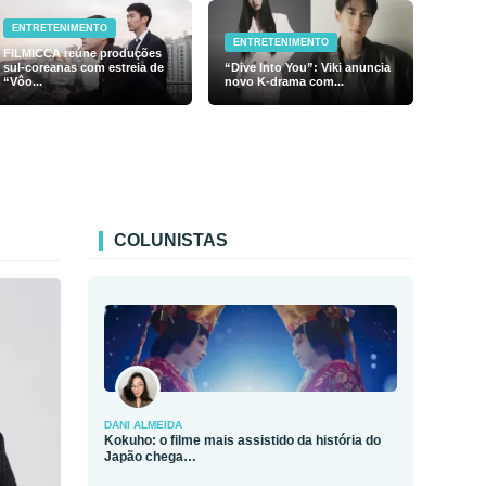
ENTRETENIMENTO
ENTRETENIMENTO
FILMICCA reúne produções
sul-coreanas com estreia de
“Dive Into You”: Viki anuncia
“Vôo...
novo K-drama com...
COLUNISTAS
DANI ALMEIDA
Kokuho: o filme mais assistido da história do
Japão chega…