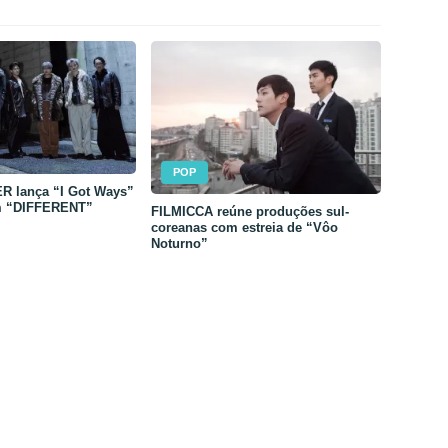
POP
 lança “I Got Ways”
m “DIFFERENT”
FILMICCA reúne produções sul-
coreanas com estreia de “Vôo
Noturno”