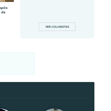
 após
V de
VER COLUNISTAS