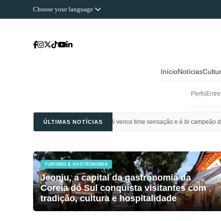
Choose your language
Início
Notícias
Cultu
Perfis
Entre
l Ahli Saudi vence time sensação e é bi campeão da Champions League da Ásia
ÚLTIMAS NOTÍCIAS
TURISMO & GASTRONOMIA
Jeonju, a capital da gastronomia da
Coreia do Sul conquista visitantes com
tradição, cultura e hospitalidade