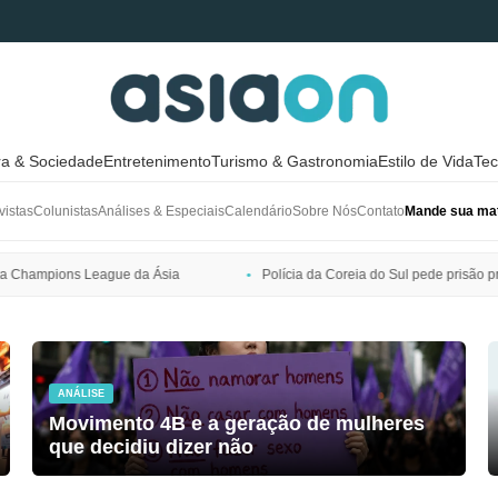
ra & Sociedade
Entretenimento
Turismo & Gastronomia
Estilo de Vida
Tec
vistas
Colunistas
Análises & Especiais
Calendário
Sobre Nós
Contato
Mande sua mat
Polícia da Coreia do Sul pede prisão preventiva de Bang Si-hyuk, pres
ANÁLISE
Movimento 4B e a geração de mulheres
que decidiu dizer não