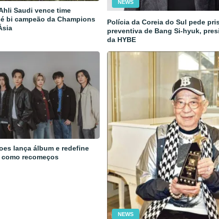
NEWS
 Ahli Saudi vence time
 é bi campeão da Champions
Polícia da Coreia do Sul pede pri
Ásia
preventiva de Bang Si-hyuk, pres
da HYBE
oes lança álbum e redefine
 como recomeços
NEWS