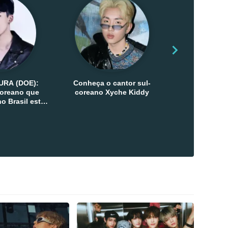
URA (DOE):
Conheça o cantor sul-
Conheça as 
-coreano que
coreano Xyche Kiddy
Kats
o Brasil esta
ana