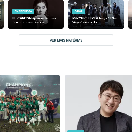
ENTREVISTA
J-POP
EL CAPITXN apresenta nova
PSYCHIC FEVER lança “I Got
fase como artista em...
Ways” antes do...
VER MAIS MATÉRIAS