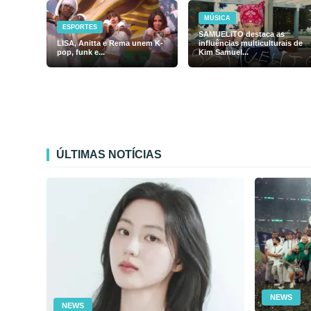
MÚSICA
ESPORTES
SAMUELiTO destaca as
LISA, Anitta e Rema unem K-
influências multiculturais de
pop, funk e...
Kim Samuel...
ÚLTIMAS NOTÍCIAS
NEWS
NEWS