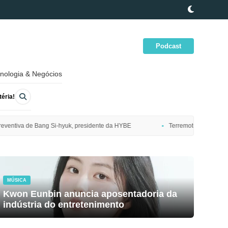
Podcast
nologia & Negócios
éria!
idente da HYBE
Terremoto de magnitude 7,7 atinge costa nordeste do 
MÚSICA
Kwon Eunbin anuncia aposentadoria da
indústria do entretenimento