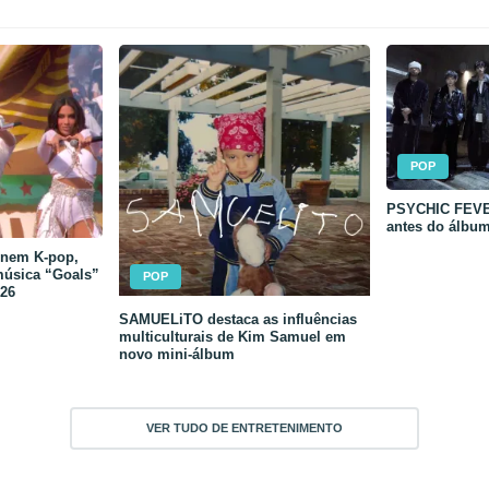
POP
PSYCHIC FEVER
antes do álbu
unem K-pop,
música “Goals”
POP
26
SAMUELiTO destaca as influências
multiculturais de Kim Samuel em
novo mini-álbum
VER TUDO DE ENTRETENIMENTO