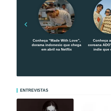
Conheça “Made With Love”,
Conheça a
dorama indonesio que chega
coreana ADOY
em abril na Netflix
indie que
público den
Co
ENTREVISTAS