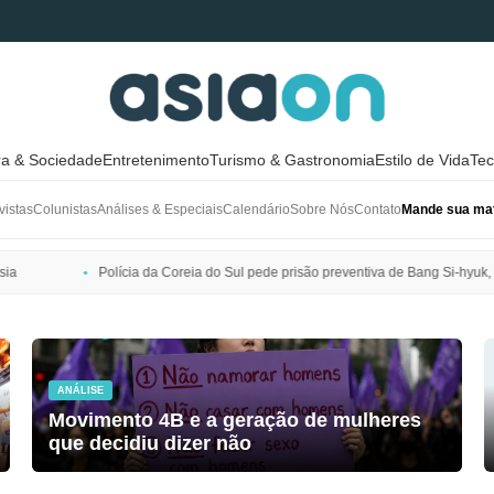
ra & Sociedade
Entretenimento
Turismo & Gastronomia
Estilo de Vida
Tec
vistas
Colunistas
Análises & Especiais
Calendário
Sobre Nós
Contato
Mande sua mat
ia do Sul pede prisão preventiva de Bang Si-hyuk, presidente da HYBE
ANÁLISE
Movimento 4B e a geração de mulheres
que decidiu dizer não