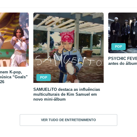
POP
PSYCHIC FEVER
antes do álbu
unem K-pop,
música “Goals”
POP
26
SAMUELiTO destaca as influências
multiculturais de Kim Samuel em
novo mini-álbum
VER TUDO DE ENTRETENIMENTO