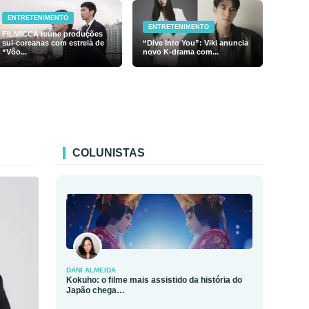
ENTRETENIMENTO
ENTRETENIMENTO
FILMICCA reúne produções
sul-coreanas com estreia de
“Dive Into You”: Viki anuncia
“Vôo...
novo K-drama com...
COLUNISTAS
DANI ALMEIDA
Kokuho: o filme mais assistido da história do
Japão chega…