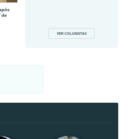
 após
V de
VER COLUNISTAS