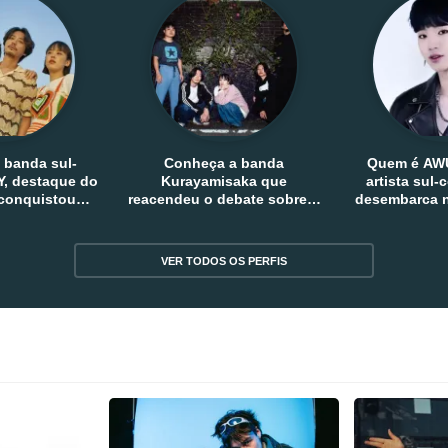
 banda sul-
Conheça a banda
Quem é AW
, destaque do
Kurayamisaka que
artista sul
 conquistou
reacendeu o debate sobre o
desembarca n
tro e fora da
rock alternativo no Japão
sem
reia
VER TODOS OS PERFIS