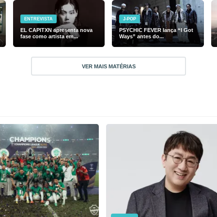
ENTREVISTA
J-POP
EL CAPITXN apresenta nova
PSYCHIC FEVER lança “I Got
fase como artista em...
Ways” antes do...
VER MAIS MATÉRIAS