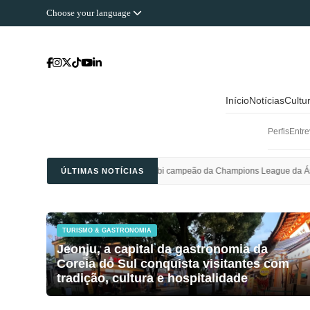
Choose your language
Início
Notícias
Cultu
Perfis
Entre
ensação e é bi campeão da Champions League da Ásia
Polícia da Core
ÚLTIMAS NOTÍCIAS
TURISMO & GASTRONOMIA
Jeonju, a capital da gastronomia da
Coreia do Sul conquista visitantes com
tradição, cultura e hospitalidade