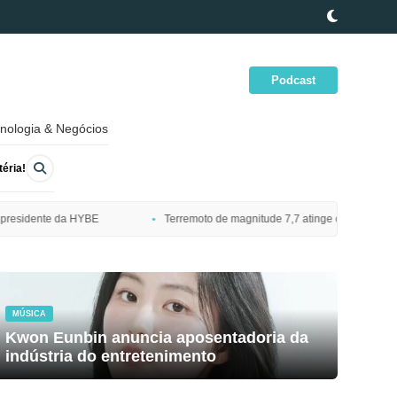
Podcast
nologia & Negócios
éria!
Terremoto de magnitude 7,7 atinge costa nordeste do Japão e dispara alerta de 
MÚSICA
Kwon Eunbin anuncia aposentadoria da
indústria do entretenimento