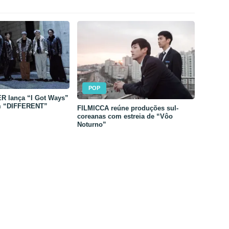
POP
 lança “I Got Ways”
m “DIFFERENT”
FILMICCA reúne produções sul-
coreanas com estreia de “Vôo
Noturno”