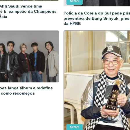
NEWS
 Ahli Saudi vence time
 é bi campeão da Champions
Polícia da Coreia do Sul pede pri
Ásia
preventiva de Bang Si-hyuk, pres
da HYBE
oes lança álbum e redefine
 como recomeços
NEWS