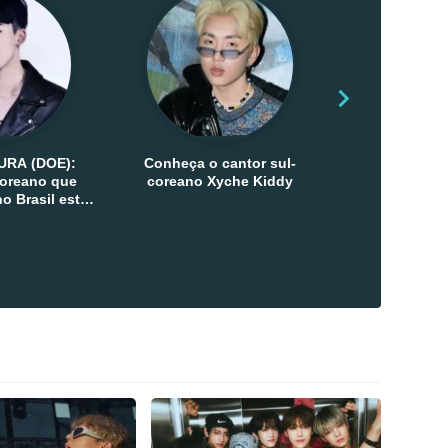
URA (DOE):
Conheça o cantor sul-
Conheça as 
-coreano que
coreano Xyche Kiddy
Kats
o Brasil esta
ana