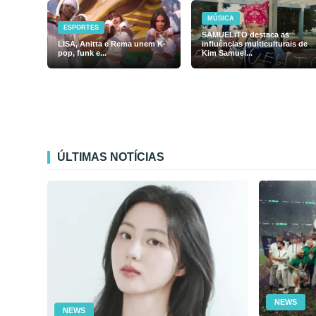
MÚSICA
ESPORTES
SAMUELiTO destaca as
LISA, Anitta e Rema unem K-
influências multiculturais de
pop, funk e...
Kim Samuel...
ÚLTIMAS NOTÍCIAS
NEWS
NEWS