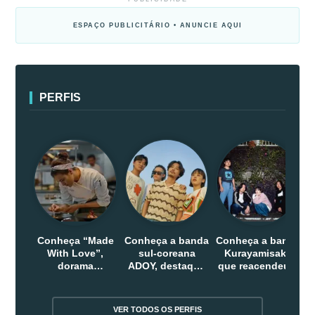
ESPAÇO PUBLICITÁRIO • ANUNCIE AQUI
PERFIS
Conheça “Made
Conheça a banda
Conheça a banda
With Love”,
sul-coreana
Kurayamisaka
dorama
ADOY, destaque
que reacendeu o
indonesio que
do indie que
debate sobre o
chega em abril
conquistou
rock alternativo
na Netflix
público dentro e
no Japão
VER TODOS OS PERFIS