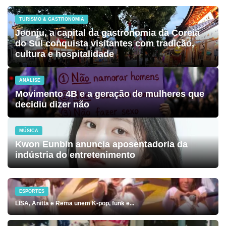
TURISMO & GASTRONOMIA
Jeonju, a capital da gastronomia da Coreia
do Sul conquista visitantes com tradição,
cultura e hospitalidade
ANÁLISE
Movimento 4B e a geração de mulheres que
decidiu dizer não
MÚSICA
Kwon Eunbin anuncia aposentadoria da
indústria do entretenimento
ESPORTES
LISA, Anitta e Rema unem K-pop, funk e...