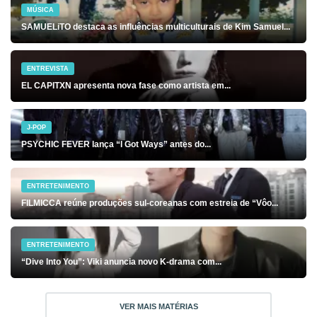
MÚSICA
SAMUELiTO destaca as influências multiculturais de Kim Samuel...
ENTREVISTA
EL CAPITXN apresenta nova fase como artista em...
J-POP
PSYCHIC FEVER lança “I Got Ways” antes do...
ENTRETENIMENTO
FILMICCA reúne produções sul-coreanas com estreia de “Vôo...
ENTRETENIMENTO
“Dive Into You”: Viki anuncia novo K-drama com...
VER MAIS MATÉRIAS