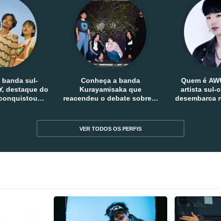
 banda sul-
Conheça a banda
Quem é AW
, destaque do
Kurayamisaka que
artista sul
 conquistou
reacendeu o debate sobre o
desembarca n
tro e fora da
rock alternativo no Japão
sem
reia
VER TODOS OS PERFIS