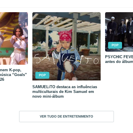
POP
PSYCHIC FEVER
antes do álbu
unem K-pop,
música “Goals”
POP
26
SAMUELiTO destaca as influências
multiculturais de Kim Samuel em
novo mini-álbum
VER TUDO DE ENTRETENIMENTO