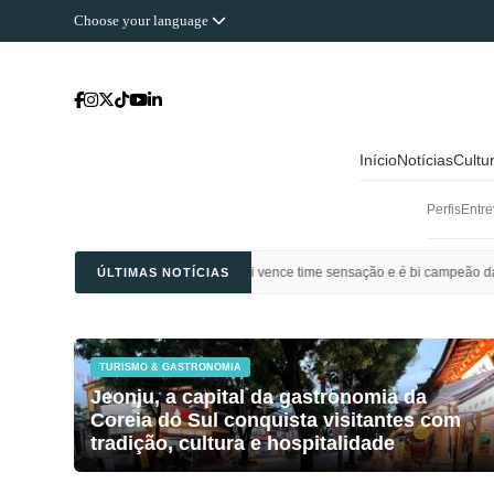
Choose your language
Início
Notícias
Cultu
Perfis
Entre
ol: Al Ahli Saudi vence time sensação e é bi campeão da Champions League da Á
ÚLTIMAS NOTÍCIAS
TURISMO & GASTRONOMIA
Jeonju, a capital da gastronomia da
Coreia do Sul conquista visitantes com
tradição, cultura e hospitalidade