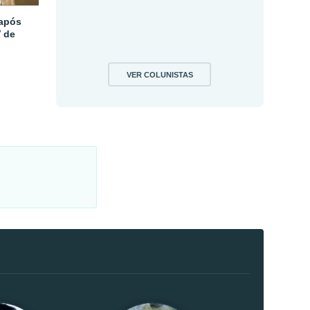
 após
V de
VER COLUNISTAS