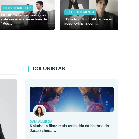
ENTRETENIMENTO
ENTRETENIMENTO
FILMICCA reúne produções
sul-coreanas com estreia de
“Dive Into You”: Viki anuncia
“Vôo...
novo K-drama com...
COLUNISTAS
DANI ALMEIDA
Kokuho: o filme mais assistido da história do
Japão chega…