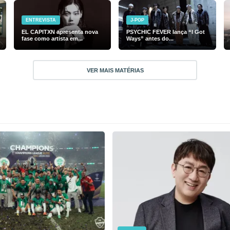
ENTREVISTA
J-POP
EL CAPITXN apresenta nova
PSYCHIC FEVER lança “I Got
fase como artista em...
Ways” antes do...
VER MAIS MATÉRIAS