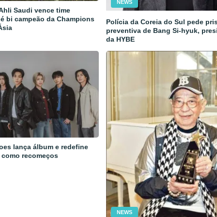
NEWS
 Ahli Saudi vence time
 é bi campeão da Champions
Polícia da Coreia do Sul pede pri
Ásia
preventiva de Bang Si-hyuk, pres
da HYBE
oes lança álbum e redefine
 como recomeços
NEWS