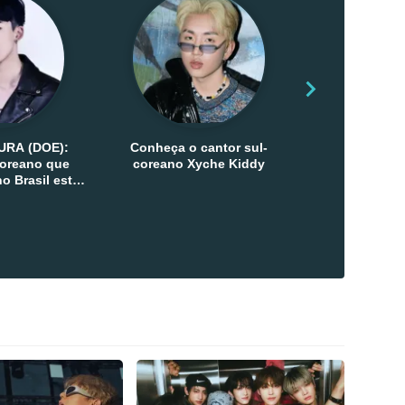
URA (DOE):
Conheça o cantor sul-
Conheça as 
-coreano que
coreano Xyche Kiddy
Kats
o Brasil esta
ana