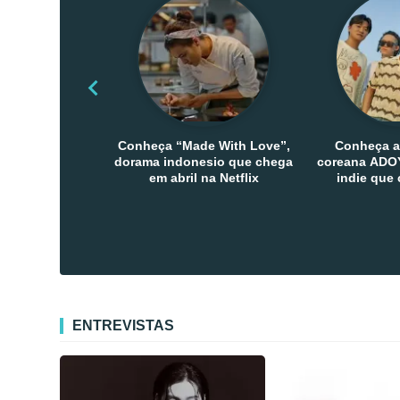
Conheça “Made With Love”,
Conheça a
dorama indonesio que chega
coreana ADOY
em abril na Netflix
indie que
público den
Co
ENTREVISTAS