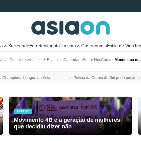
ra & Sociedade
Entretenimento
Turismo & Gastronomia
Estilo de Vida
Tec
vistas
Colunistas
Análises & Especiais
Calendário
Sobre Nós
Contato
Mande sua mat
sia
Polícia da Coreia do Sul pede prisão preventiva de Bang Si-hyuk
ANÁLISE
Movimento 4B e a geração de mulheres
que decidiu dizer não