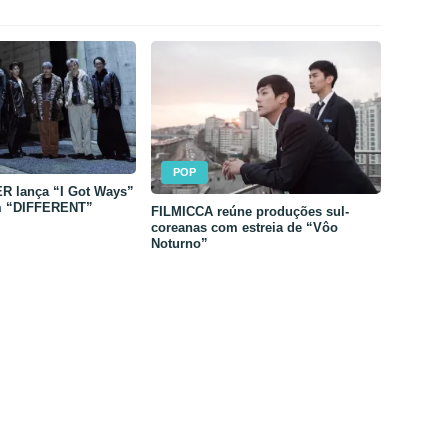
POP
 lança “I Got Ways”
m “DIFFERENT”
FILMICCA reúne produções sul-
coreanas com estreia de “Vôo
Noturno”