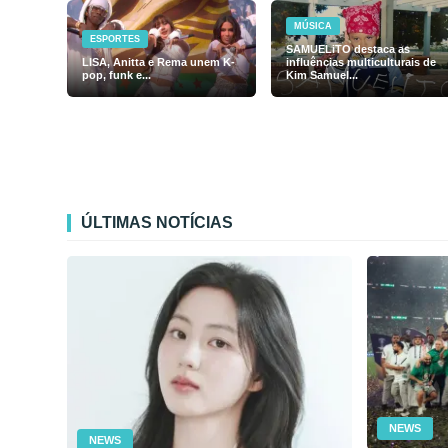
MÚSICA
ESPORTES
SAMUELiTO destaca as
LISA, Anitta e Rema unem K-
influências multiculturais de
pop, funk e...
Kim Samuel...
ÚLTIMAS NOTÍCIAS
NEWS
NEWS