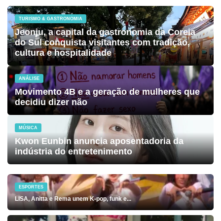
TURISMO & GASTRONOMIA
Jeonju, a capital da gastronomia da Coreia
do Sul conquista visitantes com tradição,
cultura e hospitalidade
ANÁLISE
Movimento 4B e a geração de mulheres que
decidiu dizer não
MÚSICA
Kwon Eunbin anuncia aposentadoria da
indústria do entretenimento
ESPORTES
LISA, Anitta e Rema unem K-pop, funk e...