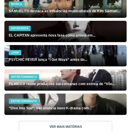
MÚSICA
SAMUELiTO destaca as influências multiculturais de Kim Samuel...
ENTREVISTA
EL CAPITXN apresenta nova fase como artista em...
J-POP
PSYCHIC FEVER lança “I Got Ways” antes do...
ENTRETENIMENTO
FILMICCA reúne produções sul-coreanas com estreia de “Vôo...
ENTRETENIMENTO
“Dive Into You”: Viki anuncia novo K-drama com...
VER MAIS MATÉRIAS