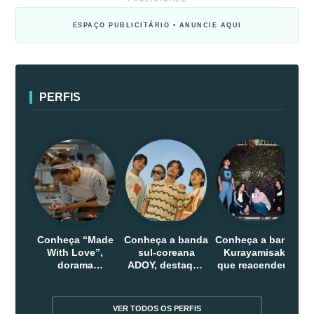
ESPAÇO PUBLICITÁRIO • ANUNCIE AQUI
PERFIS
Conheça “Made
Conheça a banda
Conheça a banda
With Love”,
sul-coreana
Kurayamisaka
dorama
ADOY, destaque
que reacendeu o
indonesio que
do indie que
debate sobre o
chega em abril
conquistou
rock alternativo
na Netflix
público dentro e
no Japão
VER TODOS OS PERFIS