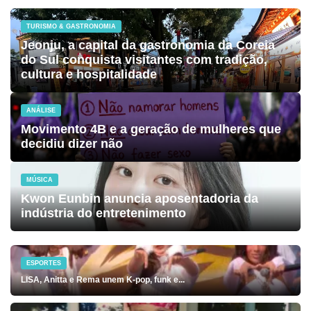
TURISMO & GASTRONOMIA
Jeonju, a capital da gastronomia da Coreia
do Sul conquista visitantes com tradição,
cultura e hospitalidade
ANÁLISE
Movimento 4B e a geração de mulheres que
decidiu dizer não
MÚSICA
Kwon Eunbin anuncia aposentadoria da
indústria do entretenimento
ESPORTES
LISA, Anitta e Rema unem K-pop, funk e...