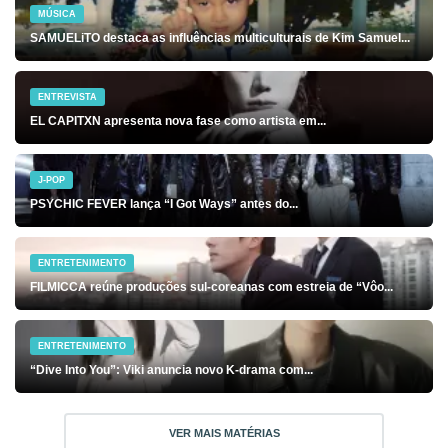
MÚSICA
SAMUELiTO destaca as influências multiculturais de Kim Samuel...
ENTREVISTA
EL CAPITXN apresenta nova fase como artista em...
J-POP
PSYCHIC FEVER lança “I Got Ways” antes do...
ENTRETENIMENTO
FILMICCA reúne produções sul-coreanas com estreia de “Vôo...
ENTRETENIMENTO
“Dive Into You”: Viki anuncia novo K-drama com...
VER MAIS MATÉRIAS