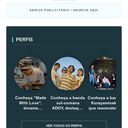
ESPAÇO PUBLICITÁRIO • ANUNCIE AQUI
PERFIS
Conheça “Made
Conheça a banda
Conheça a banda
With Love”,
sul-coreana
Kurayamisaka
dorama
ADOY, destaque
que reacendeu o
indonesio que
do indie que
debate sobre o
chega em abril
conquistou
rock alternativo
na Netflix
público dentro e
no Japão
VER TODOS OS PERFIS