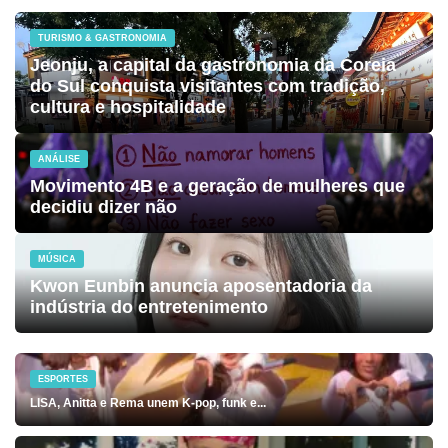
TURISMO & GASTRONOMIA
Jeonju, a capital da gastronomia da Coreia
do Sul conquista visitantes com tradição,
cultura e hospitalidade
ANÁLISE
Movimento 4B e a geração de mulheres que
decidiu dizer não
MÚSICA
Kwon Eunbin anuncia aposentadoria da
indústria do entretenimento
ESPORTES
LISA, Anitta e Rema unem K-pop, funk e...