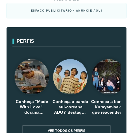
ESPAÇO PUBLICITÁRIO • ANUNCIE AQUI
PERFIS
Conheça “Made
Conheça a banda
Conheça a banda
With Love”,
sul-coreana
Kurayamisaka
dorama
ADOY, destaque
que reacendeu o
indonesio que
do indie que
debate sobre o
chega em abril
conquistou
rock alternativo
na Netflix
público dentro e
no Japão
VER TODOS OS PERFIS