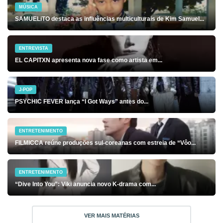
MÚSICA
SAMUELiTO destaca as influências multiculturais de Kim Samuel...
ENTREVISTA
EL CAPITXN apresenta nova fase como artista em...
J-POP
PSYCHIC FEVER lança “I Got Ways” antes do...
ENTRETENIMENTO
FILMICCA reúne produções sul-coreanas com estreia de “Vôo...
ENTRETENIMENTO
“Dive Into You”: Viki anuncia novo K-drama com...
VER MAIS MATÉRIAS