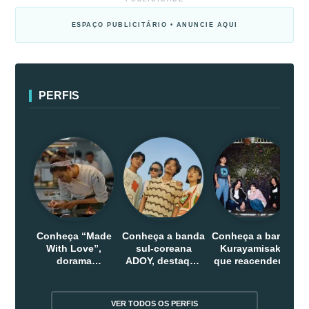
ESPAÇO PUBLICITÁRIO • ANUNCIE AQUI
PERFIS
Conheça “Made
Conheça a banda
Conheça a banda
With Love”,
sul-coreana
Kurayamisaka
dorama
ADOY, destaque
que reacendeu o
indonesio que
do indie que
debate sobre o
chega em abril
conquistou
rock alternativo
na Netflix
público dentro e
no Japão
VER TODOS OS PERFIS