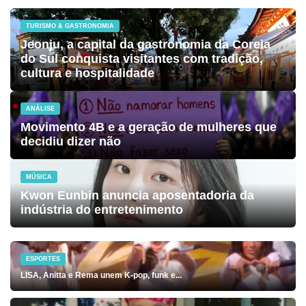
TURISMO & GASTRONOMIA
Jeonju, a capital da gastronomia da Coreia
do Sul conquista visitantes com tradição,
cultura e hospitalidade
ANÁLISE
Movimento 4B e a geração de mulheres que
decidiu dizer não
MÚSICA
Kwon Eunbin anuncia aposentadoria da
indústria do entretenimento
ESPORTES
LISA, Anitta e Rema unem K-pop, funk e...