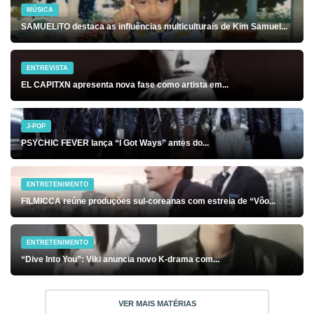
MÚSICA
SAMUELiTO destaca as influências multiculturais de Kim Samuel...
ENTREVISTA
EL CAPITXN apresenta nova fase como artista em...
J-POP
PSYCHIC FEVER lança “I Got Ways” antes do...
ENTRETENIMENTO
FILMICCA reúne produções sul-coreanas com estreia de “Vôo...
ENTRETENIMENTO
“Dive Into You”: Viki anuncia novo K-drama com...
VER MAIS MATÉRIAS