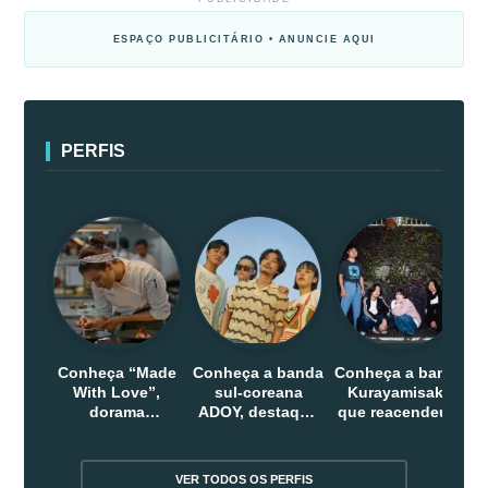
ESPAÇO PUBLICITÁRIO • ANUNCIE AQUI
PERFIS
Conheça “Made
Conheça a banda
Conheça a banda
With Love”,
sul-coreana
Kurayamisaka
dorama
ADOY, destaque
que reacendeu o
indonesio que
do indie que
debate sobre o
chega em abril
conquistou
rock alternativo
na Netflix
público dentro e
no Japão
VER TODOS OS PERFIS