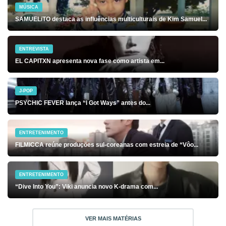
MÚSICA
SAMUELiTO destaca as influências multiculturais de Kim Samuel...
ENTREVISTA
EL CAPITXN apresenta nova fase como artista em...
J-POP
PSYCHIC FEVER lança “I Got Ways” antes do...
ENTRETENIMENTO
FILMICCA reúne produções sul-coreanas com estreia de “Vôo...
ENTRETENIMENTO
“Dive Into You”: Viki anuncia novo K-drama com...
VER MAIS MATÉRIAS