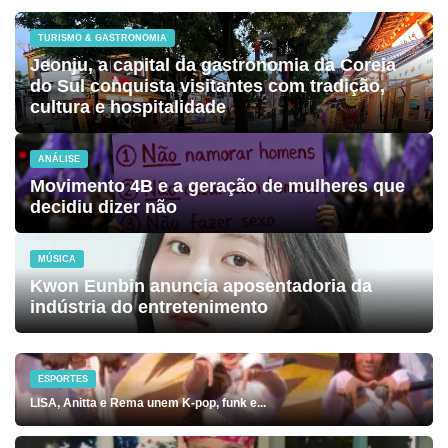
TURISMO & GASTRONOMIA
Jeonju, a capital da gastronomia da Coreia
do Sul conquista visitantes com tradição,
cultura e hospitalidade
ANÁLISE
Movimento 4B e a geração de mulheres que
decidiu dizer não
MÚSICA
Kwon Eunbin anuncia aposentadoria da
indústria do entretenimento
ESPORTES
LISA, Anitta e Rema unem K-pop, funk e...