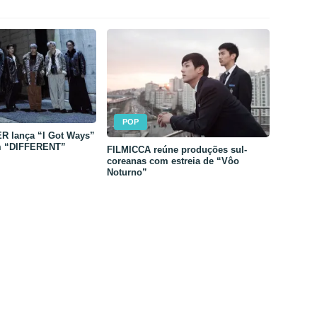
POP
 lança “I Got Ways”
m “DIFFERENT”
FILMICCA reúne produções sul-
coreanas com estreia de “Vôo
Noturno”