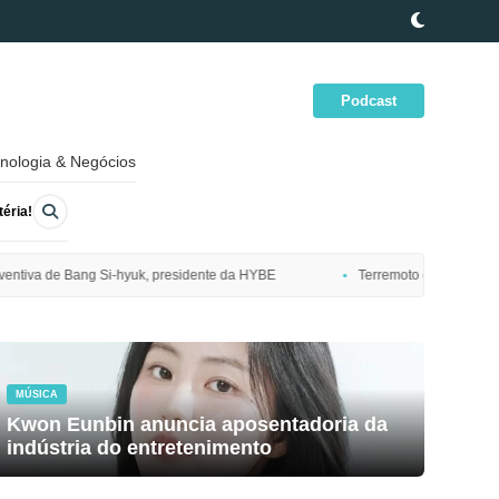
Podcast
nologia & Negócios
éria!
dente da HYBE
Terremoto de magnitude 7,7 atinge costa nordeste do Ja
MÚSICA
Kwon Eunbin anuncia aposentadoria da
indústria do entretenimento