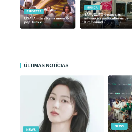
MÚSICA
ESPORTES
SAMUELiTO destaca as
LISA, Anitta e Rema unem K-
influências multiculturais de
pop, funk e...
Kim Samuel...
ÚLTIMAS NOTÍCIAS
NEWS
NEWS