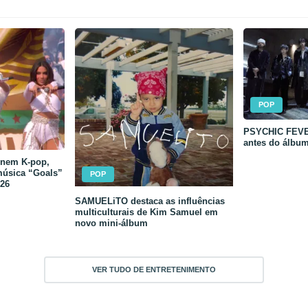
POP
PSYCHIC FEVER
antes do álbu
unem K-pop,
música “Goals”
POP
26
SAMUELiTO destaca as influências
multiculturais de Kim Samuel em
novo mini-álbum
VER TUDO DE ENTRETENIMENTO