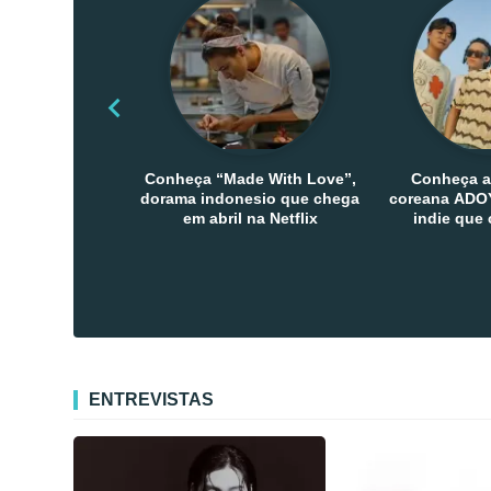
Conheça “Made With Love”,
Conheça a
dorama indonesio que chega
coreana ADOY
em abril na Netflix
indie que
público den
Co
ENTREVISTAS