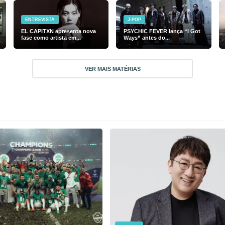
ENTREVISTA
J-POP
EL CAPITXN apresenta nova
PSYCHIC FEVER lança “I Got
fase como artista em...
Ways” antes do...
VER MAIS MATÉRIAS