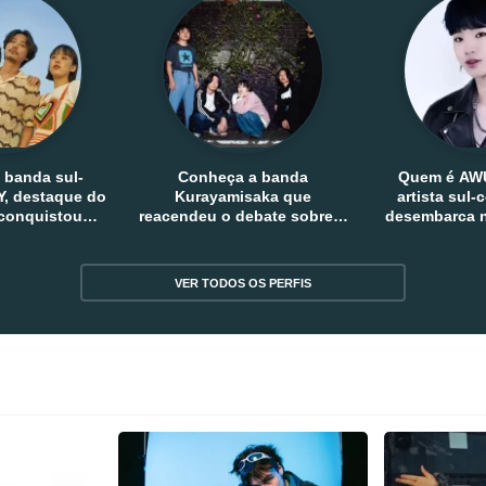
 banda sul-
Conheça a banda
Quem é AW
, destaque do
Kurayamisaka que
artista sul
 conquistou
reacendeu o debate sobre o
desembarca n
tro e fora da
rock alternativo no Japão
sem
reia
VER TODOS OS PERFIS