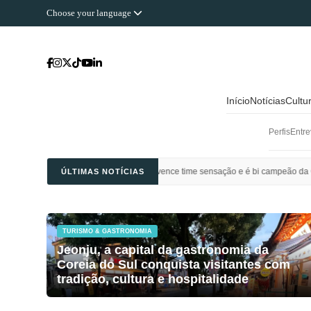
Choose your language
Início
Notícias
Cultu
Perfis
Entre
Ahli Saudi vence time sensação e é bi campeão da Champions League da Ásia
ÚLTIMAS NOTÍCIAS
TURISMO & GASTRONOMIA
Jeonju, a capital da gastronomia da
Coreia do Sul conquista visitantes com
tradição, cultura e hospitalidade