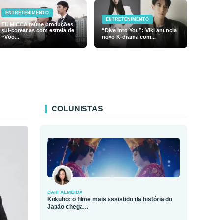
ENTRETENIMENTO
ENTRETENIMENTO
FILMICCA reúne produções
sul-coreanas com estreia de
“Dive Into You”: Viki anuncia
“Vôo...
novo K-drama com...
COLUNISTAS
DANI ALMEIDA
Kokuho: o filme mais assistido da história do
Japão chega…