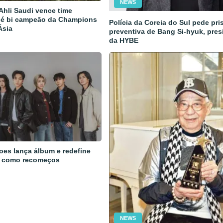
NEWS
 Ahli Saudi vence time
 é bi campeão da Champions
Polícia da Coreia do Sul pede pri
Ásia
preventiva de Bang Si-hyuk, pres
da HYBE
oes lança álbum e redefine
 como recomeços
NEWS