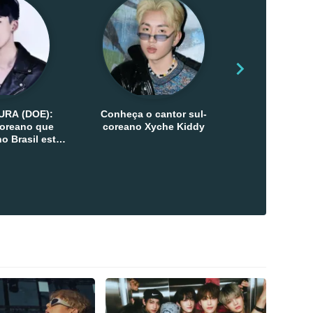
URA (DOE):
Conheça o cantor sul-
Conheça as 
-coreano que
coreano Xyche Kiddy
Kats
o Brasil esta
ana