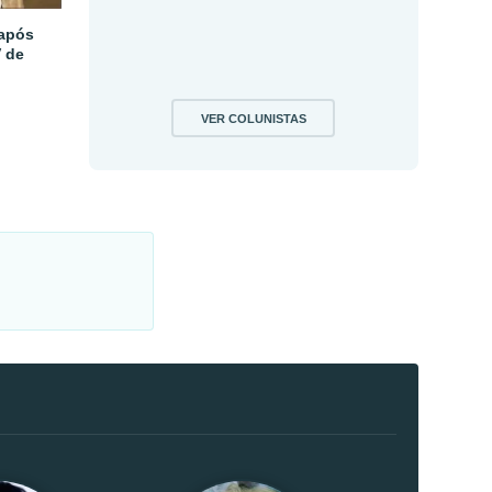
 após
V de
VER COLUNISTAS