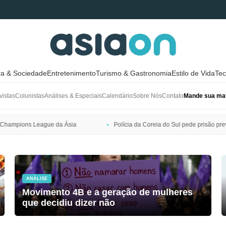
ra & Sociedade
Entretenimento
Turismo & Gastronomia
Estilo de Vida
Tec
vistas
Colunistas
Análises & Especiais
Calendário
Sobre Nós
Contato
Mande sua mat
Polícia da Coreia do Sul pede prisão preventiva de Bang Si-hyuk, presi
ANÁLISE
Movimento 4B e a geração de mulheres
que decidiu dizer não