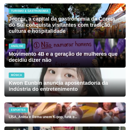
TURISMO & GASTRONOMIA
Jeonju, a capital da gastronomia da Coreia
do Sul conquista visitantes com tradição,
cultura e hospitalidade
ANÁLISE
Movimento 4B e a geração de mulheres que
decidiu dizer não
MÚSICA
Kwon Eunbin anuncia aposentadoria da
indústria do entretenimento
ESPORTES
LISA, Anitta e Rema unem K-pop, funk e...