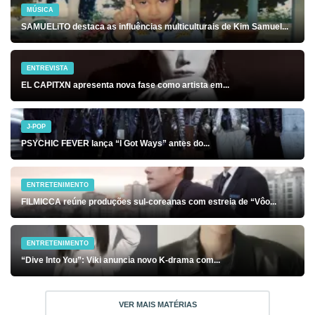
MÚSICA
SAMUELiTO destaca as influências multiculturais de Kim Samuel...
ENTREVISTA
EL CAPITXN apresenta nova fase como artista em...
J-POP
PSYCHIC FEVER lança “I Got Ways” antes do...
ENTRETENIMENTO
FILMICCA reúne produções sul-coreanas com estreia de “Vôo...
ENTRETENIMENTO
“Dive Into You”: Viki anuncia novo K-drama com...
VER MAIS MATÉRIAS