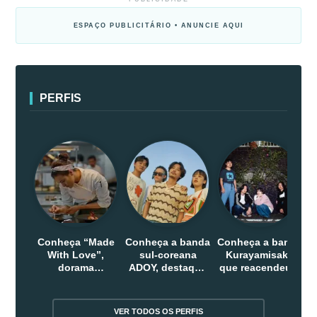
ESPAÇO PUBLICITÁRIO • ANUNCIE AQUI
PERFIS
Conheça “Made
Conheça a banda
Conheça a banda
With Love”,
sul-coreana
Kurayamisaka
dorama
ADOY, destaque
que reacendeu o
indonesio que
do indie que
debate sobre o
chega em abril
conquistou
rock alternativo
na Netflix
público dentro e
no Japão
VER TODOS OS PERFIS