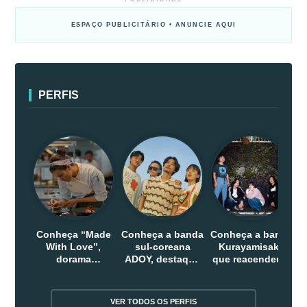
ESPAÇO PUBLICITÁRIO • ANUNCIE AQUI
PERFIS
Conheça “Made
Conheça a banda
Conheça a banda
With Love”,
sul-coreana
Kurayamisaka
dorama
ADOY, destaque
que reacendeu o
indonesio que
do indie que
debate sobre o
chega em abril
conquistou
rock alternativo
na Netflix
público dentro e
no Japão
VER TODOS OS PERFIS