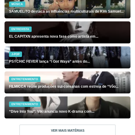
MÚSICA
SAMUELiTO destaca as influências multiculturais de Kim Samuel...
ENTREVISTA
EL CAPITXN apresenta nova fase como artista em...
J-POP
PSYCHIC FEVER lança “I Got Ways” antes do...
ENTRETENIMENTO
FILMICCA reúne produções sul-coreanas com estreia de “Vôo...
ENTRETENIMENTO
“Dive Into You”: Viki anuncia novo K-drama com...
VER MAIS MATÉRIAS