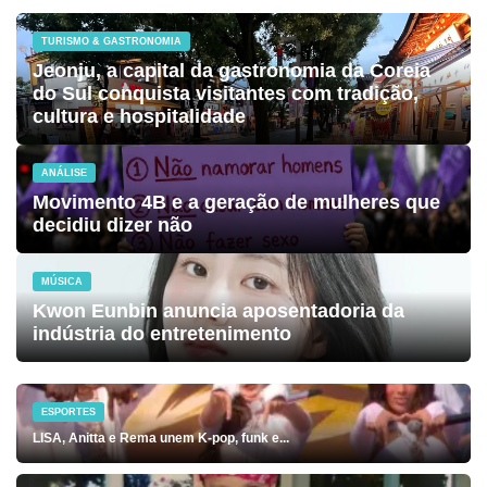
TURISMO & GASTRONOMIA
Jeonju, a capital da gastronomia da Coreia
do Sul conquista visitantes com tradição,
cultura e hospitalidade
ANÁLISE
Movimento 4B e a geração de mulheres que
decidiu dizer não
MÚSICA
Kwon Eunbin anuncia aposentadoria da
indústria do entretenimento
ESPORTES
LISA, Anitta e Rema unem K-pop, funk e...