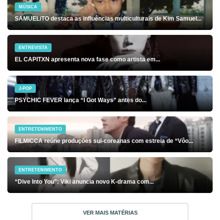
MÚSICA
SAMUELiTO destaca as influências multiculturais de Kim Samuel...
ENTREVISTA
EL CAPITXN apresenta nova fase como artista em...
J-POP
PSYCHIC FEVER lança “I Got Ways” antes do...
ENTRETENIMENTO
FILMICCA reúne produções sul-coreanas com estreia de “Vôo...
ENTRETENIMENTO
“Dive Into You”: Viki anuncia novo K-drama com...
VER MAIS MATÉRIAS