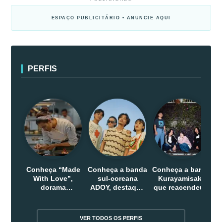
ESPAÇO PUBLICITÁRIO • ANUNCIE AQUI
PERFIS
Conheça “Made
Conheça a banda
Conheça a banda
With Love”,
sul-coreana
Kurayamisaka
dorama
ADOY, destaque
que reacendeu o
indonesio que
do indie que
debate sobre o
chega em abril
conquistou
rock alternativo
na Netflix
público dentro e
no Japão
VER TODOS OS PERFIS