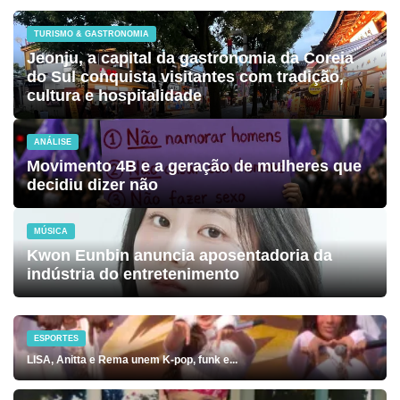
TURISMO & GASTRONOMIA
Jeonju, a capital da gastronomia da Coreia
do Sul conquista visitantes com tradição,
cultura e hospitalidade
ANÁLISE
Movimento 4B e a geração de mulheres que
decidiu dizer não
MÚSICA
Kwon Eunbin anuncia aposentadoria da
indústria do entretenimento
ESPORTES
LISA, Anitta e Rema unem K-pop, funk e...