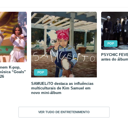
POP
PSYCHIC FEVER
antes do álbu
unem K-pop,
música “Goals”
POP
26
SAMUELiTO destaca as influências
multiculturais de Kim Samuel em
novo mini-álbum
VER TUDO DE ENTRETENIMENTO