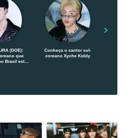
URA (DOE):
Conheça o cantor sul-
Conheça as 
-coreano que
coreano Xyche Kiddy
Kats
o Brasil esta
ana