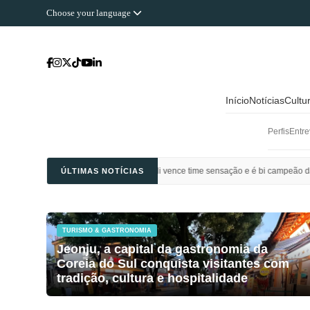
Choose your language
Início
Notícias
Cultu
Perfis
Entre
ol: Al Ahli Saudi vence time sensação e é bi campeão da Champions League da Á
ÚLTIMAS NOTÍCIAS
TURISMO & GASTRONOMIA
Jeonju, a capital da gastronomia da
Coreia do Sul conquista visitantes com
tradição, cultura e hospitalidade