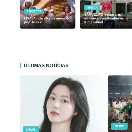
MÚSICA
ESPORTES
SAMUELiTO destaca as
LISA, Anitta e Rema unem K-
influências multiculturais de
pop, funk e...
Kim Samuel...
ÚLTIMAS NOTÍCIAS
NEWS
NEWS