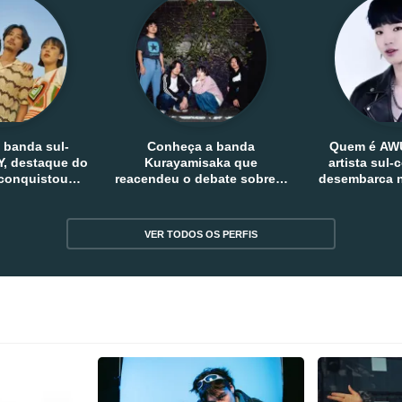
 banda sul-
Conheça a banda
Quem é AW
, destaque do
Kurayamisaka que
artista sul
 conquistou
reacendeu o debate sobre o
desembarca n
tro e fora da
rock alternativo no Japão
sem
reia
VER TODOS OS PERFIS