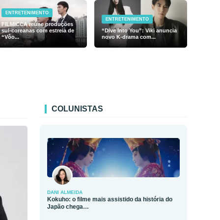
ENTRETENIMENTO
ENTRETENIMENTO
FILMICCA reúne produções
sul-coreanas com estreia de
“Dive Into You”: Viki anuncia
“Vôo...
novo K-drama com...
COLUNISTAS
DANI ALMEIDA
Kokuho: o filme mais assistido da história do
Japão chega…