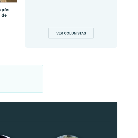
 após
V de
VER COLUNISTAS