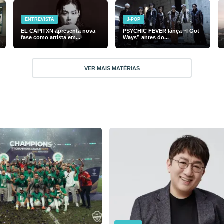
ENTREVISTA
J-POP
EL CAPITXN apresenta nova
PSYCHIC FEVER lança “I Got
fase como artista em...
Ways” antes do...
VER MAIS MATÉRIAS