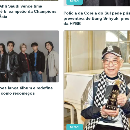
NEWS
 Ahli Saudi vence time
 é bi campeão da Champions
Polícia da Coreia do Sul pede pri
Ásia
preventiva de Bang Si-hyuk, pres
da HYBE
oes lança álbum e redefine
 como recomeços
NEWS