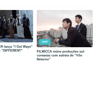
POP
 lança “I Got Ways”
m “DIFFERENT”
FILMICCA reúne produções sul-
coreanas com estreia de “Vôo
Noturno”