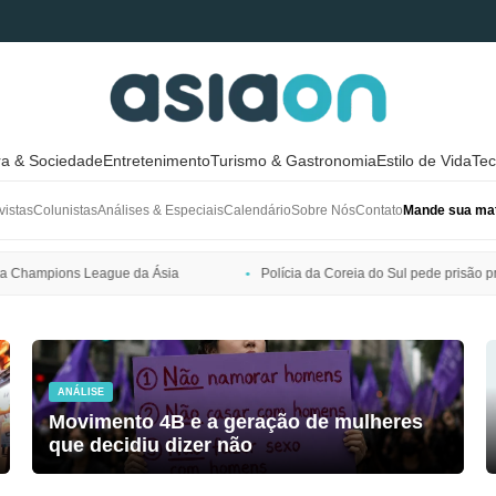
ra & Sociedade
Entretenimento
Turismo & Gastronomia
Estilo de Vida
Tec
vistas
Colunistas
Análises & Especiais
Calendário
Sobre Nós
Contato
Mande sua mat
sia
Polícia da Coreia do Sul pede prisão preventiva de Bang Si-hyuk
ANÁLISE
Movimento 4B e a geração de mulheres
que decidiu dizer não