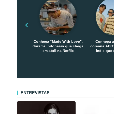
Conheça “Made With Love”,
Conheça a
dorama indonesio que chega
coreana ADOY
em abril na Netflix
indie que
público den
Co
ENTREVISTAS