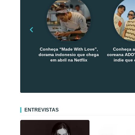
Conheça “Made With Love”,
Conheça a
dorama indonesio que chega
coreana ADOY
em abril na Netflix
indie que
público den
Co
ENTREVISTAS