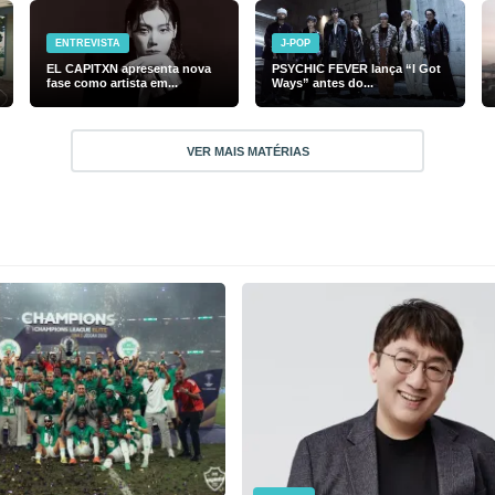
ENTREVISTA
J-POP
EL CAPITXN apresenta nova
PSYCHIC FEVER lança “I Got
fase como artista em...
Ways” antes do...
VER MAIS MATÉRIAS