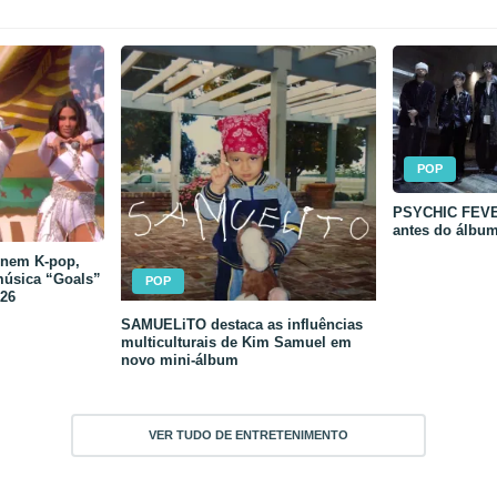
POP
PSYCHIC FEVER
antes do álbu
unem K-pop,
música “Goals”
POP
26
SAMUELiTO destaca as influências
multiculturais de Kim Samuel em
novo mini-álbum
VER TUDO DE ENTRETENIMENTO