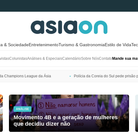
ra & Sociedade
Entretenimento
Turismo & Gastronomia
Estilo de Vida
Tec
vistas
Colunistas
Análises & Especiais
Calendário
Sobre Nós
Contato
Mande sua mat
sia
Polícia da Coreia do Sul pede prisão preventiva de Bang Si-hyuk
ANÁLISE
Movimento 4B e a geração de mulheres
que decidiu dizer não