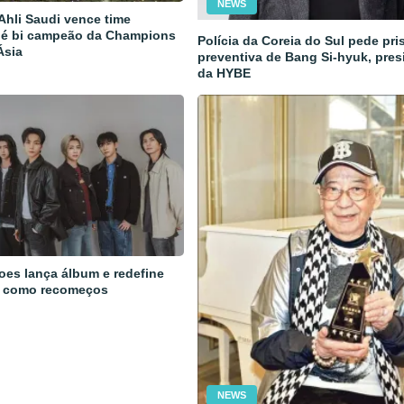
NEWS
 Ahli Saudi vence time
 é bi campeão da Champions
Polícia da Coreia do Sul pede pri
Ásia
preventiva de Bang Si-hyuk, pres
da HYBE
oes lança álbum e redefine
 como recomeços
NEWS