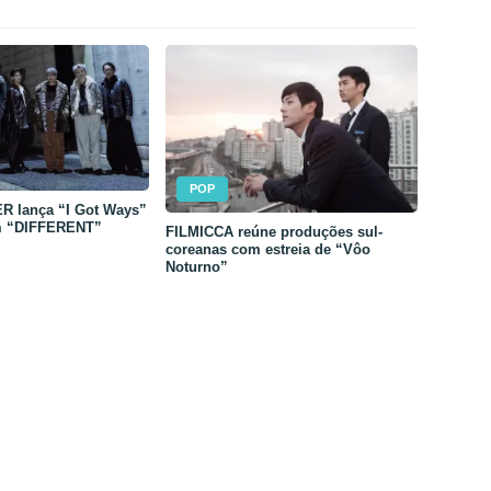
POP
 lança “I Got Ways”
m “DIFFERENT”
FILMICCA reúne produções sul-
coreanas com estreia de “Vôo
Noturno”