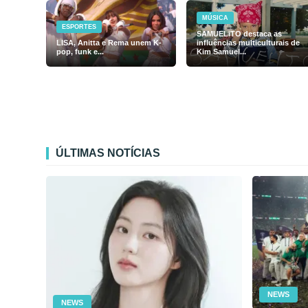
MÚSICA
ESPORTES
SAMUELiTO destaca as
LISA, Anitta e Rema unem K-
influências multiculturais de
pop, funk e...
Kim Samuel...
ÚLTIMAS NOTÍCIAS
NEWS
NEWS