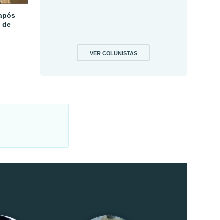
 após
V de
VER COLUNISTAS