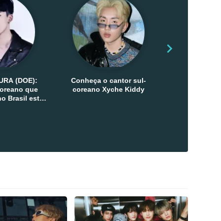
URA (DOE):
Conheça o cantor sul-
Conheça as 
-coreano que
coreano Xyche Kiddy
Kats
o Brasil esta
ana