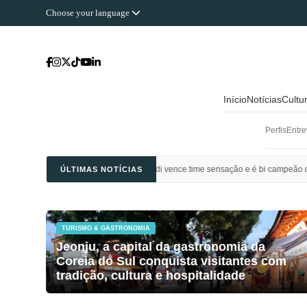
Choose your language
Início
Notícias
Cultu
Perfis
Entre
bol: Al Ahli Saudi vence time sensação e é bi campeão da Champions League da Á
ÚLTIMAS NOTÍCIAS
TURISMO & GASTRONOMIA
Jeonju, a capital da gastronomia da
Coreia do Sul conquista visitantes com
tradição, cultura e hospitalidade