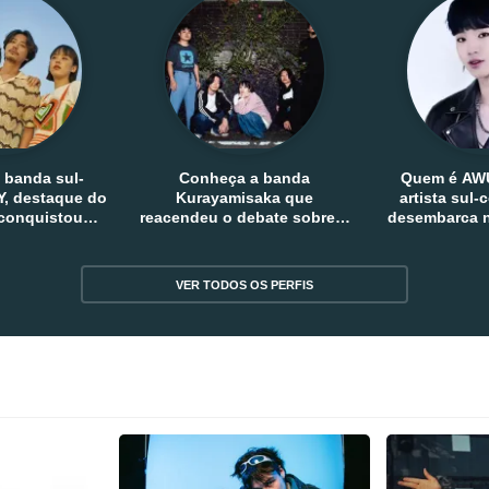
 banda sul-
Conheça a banda
Quem é AW
, destaque do
Kurayamisaka que
artista sul
 conquistou
reacendeu o debate sobre o
desembarca n
tro e fora da
rock alternativo no Japão
sem
reia
VER TODOS OS PERFIS