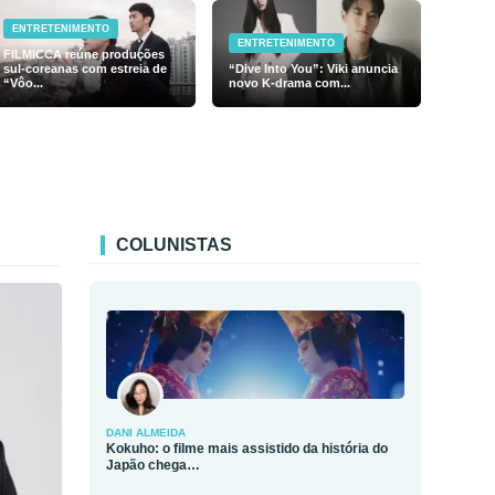
ENTRETENIMENTO
ENTRETENIMENTO
FILMICCA reúne produções
sul-coreanas com estreia de
“Dive Into You”: Viki anuncia
“Vôo...
novo K-drama com...
COLUNISTAS
DANI ALMEIDA
Kokuho: o filme mais assistido da história do
Japão chega…