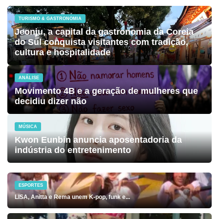
TURISMO & GASTRONOMIA
Jeonju, a capital da gastronomia da Coreia
do Sul conquista visitantes com tradição,
cultura e hospitalidade
ANÁLISE
Movimento 4B e a geração de mulheres que
decidiu dizer não
MÚSICA
Kwon Eunbin anuncia aposentadoria da
indústria do entretenimento
ESPORTES
LISA, Anitta e Rema unem K-pop, funk e...