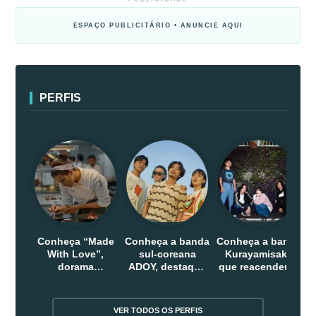
ESPAÇO PUBLICITÁRIO • ANUNCIE AQUI
PERFIS
Conheça “Made
Conheça a banda
Conheça a banda
With Love”,
sul-coreana
Kurayamisaka
dorama
ADOY, destaque
que reacendeu o
indonesio que
do indie que
debate sobre o
chega em abril
conquistou
rock alternativo
na Netflix
público dentro e
no Japão
VER TODOS OS PERFIS