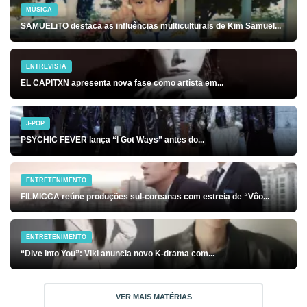
MÚSICA
SAMUELiTO destaca as influências multiculturais de Kim Samuel...
ENTREVISTA
EL CAPITXN apresenta nova fase como artista em...
J-POP
PSYCHIC FEVER lança “I Got Ways” antes do...
ENTRETENIMENTO
FILMICCA reúne produções sul-coreanas com estreia de “Vôo...
ENTRETENIMENTO
“Dive Into You”: Viki anuncia novo K-drama com...
VER MAIS MATÉRIAS