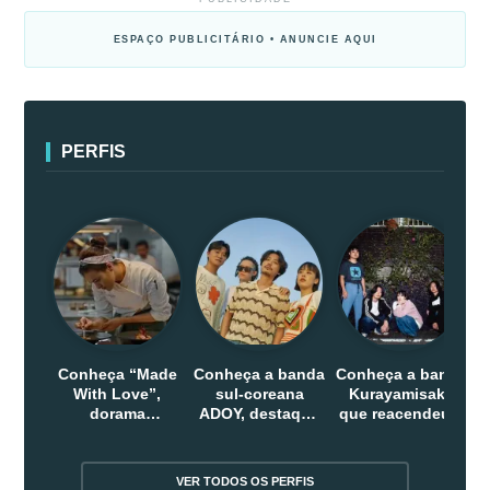
ESPAÇO PUBLICITÁRIO • ANUNCIE AQUI
PERFIS
Conheça “Made
Conheça a banda
Conheça a banda
With Love”,
sul-coreana
Kurayamisaka
dorama
ADOY, destaque
que reacendeu o
indonesio que
do indie que
debate sobre o
chega em abril
conquistou
rock alternativo
na Netflix
público dentro e
no Japão
VER TODOS OS PERFIS