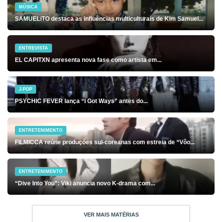
MÚSICA
SAMUELiTO destaca as influências multiculturais de Kim Samuel...
ENTREVISTA
EL CAPITXN apresenta nova fase como artista em...
J-POP
PSYCHIC FEVER lança “I Got Ways” antes do...
ENTRETENIMENTO
FILMICCA reúne produções sul-coreanas com estreia de “Vôo...
ENTRETENIMENTO
“Dive Into You”: Viki anuncia novo K-drama com...
VER MAIS MATÉRIAS