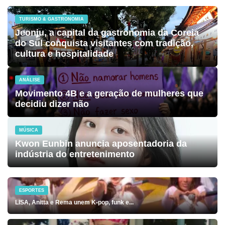
TURISMO & GASTRONOMIA
Jeonju, a capital da gastronomia da Coreia
do Sul conquista visitantes com tradição,
cultura e hospitalidade
ANÁLISE
Movimento 4B e a geração de mulheres que
decidiu dizer não
MÚSICA
Kwon Eunbin anuncia aposentadoria da
indústria do entretenimento
ESPORTES
LISA, Anitta e Rema unem K-pop, funk e...