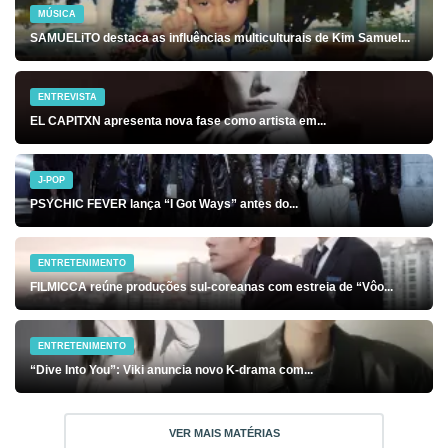
MÚSICA
SAMUELiTO destaca as influências multiculturais de Kim Samuel...
ENTREVISTA
EL CAPITXN apresenta nova fase como artista em...
J-POP
PSYCHIC FEVER lança “I Got Ways” antes do...
ENTRETENIMENTO
FILMICCA reúne produções sul-coreanas com estreia de “Vôo...
ENTRETENIMENTO
“Dive Into You”: Viki anuncia novo K-drama com...
VER MAIS MATÉRIAS