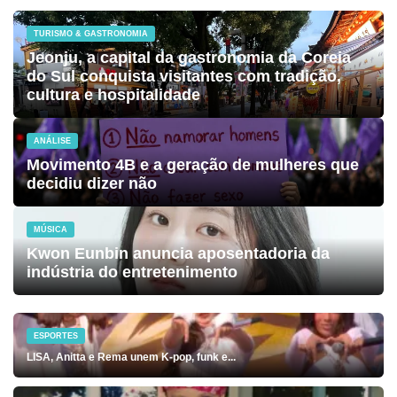
TURISMO & GASTRONOMIA
Jeonju, a capital da gastronomia da Coreia
do Sul conquista visitantes com tradição,
cultura e hospitalidade
ANÁLISE
Movimento 4B e a geração de mulheres que
decidiu dizer não
MÚSICA
Kwon Eunbin anuncia aposentadoria da
indústria do entretenimento
ESPORTES
LISA, Anitta e Rema unem K-pop, funk e...