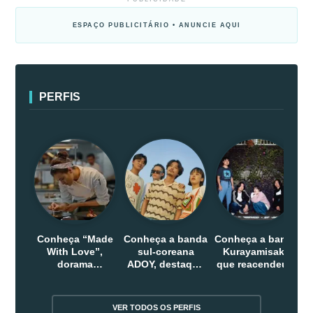
ESPAÇO PUBLICITÁRIO • ANUNCIE AQUI
PERFIS
Conheça “Made
Conheça a banda
Conheça a banda
With Love”,
sul-coreana
Kurayamisaka
dorama
ADOY, destaque
que reacendeu o
indonesio que
do indie que
debate sobre o
chega em abril
conquistou
rock alternativo
na Netflix
público dentro e
no Japão
VER TODOS OS PERFIS