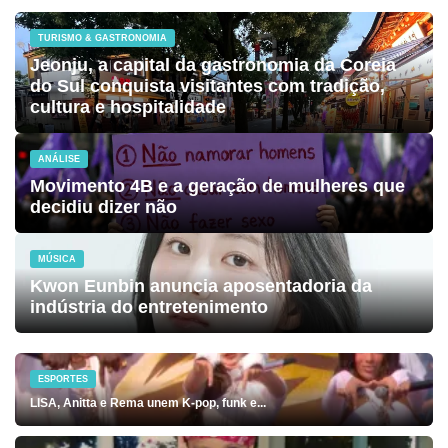
TURISMO & GASTRONOMIA
Jeonju, a capital da gastronomia da Coreia
do Sul conquista visitantes com tradição,
cultura e hospitalidade
ANÁLISE
Movimento 4B e a geração de mulheres que
decidiu dizer não
MÚSICA
Kwon Eunbin anuncia aposentadoria da
indústria do entretenimento
ESPORTES
LISA, Anitta e Rema unem K-pop, funk e...