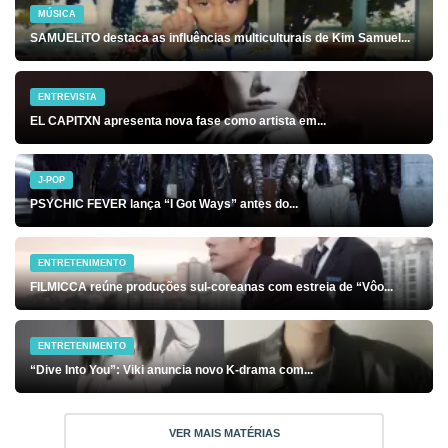
MÚSICA
SAMUELiTO destaca as influências multiculturais de Kim Samuel...
ENTREVISTA
EL CAPITXN apresenta nova fase como artista em...
J-POP
PSYCHIC FEVER lança “I Got Ways” antes do...
ENTRETENIMENTO
FILMICCA reúne produções sul-coreanas com estreia de “Vôo...
ENTRETENIMENTO
“Dive Into You”: Viki anuncia novo K-drama com...
VER MAIS MATÉRIAS