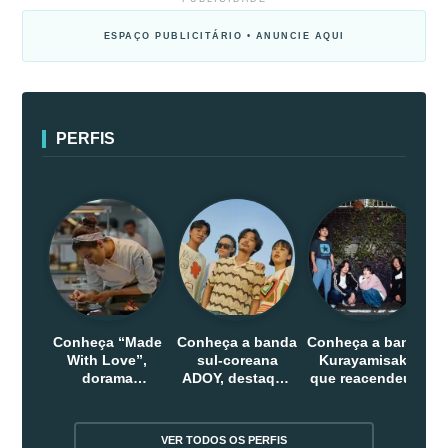
ESPAÇO PUBLICITÁRIO • ANUNCIE AQUI
PERFIS
Conheça “Made
Conheça a banda
Conheça a banda
With Love”,
sul-coreana
Kurayamisaka
dorama
ADOY, destaque
que reacendeu o
indonesio que
do indie que
debate sobre o
chega em abril
conquistou
rock alternativo
na Netflix
público dentro e
no Japão
VER TODOS OS PERFIS