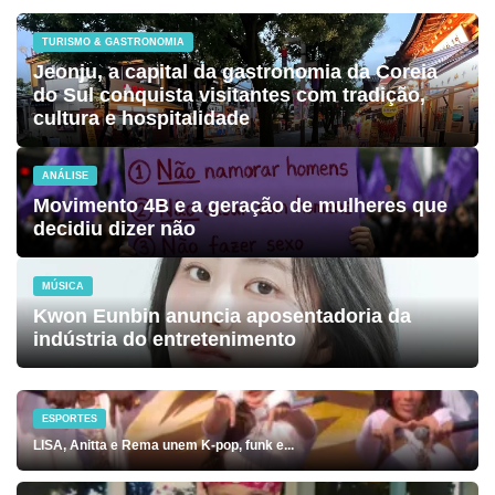
TURISMO & GASTRONOMIA
Jeonju, a capital da gastronomia da Coreia
do Sul conquista visitantes com tradição,
cultura e hospitalidade
ANÁLISE
Movimento 4B e a geração de mulheres que
decidiu dizer não
MÚSICA
Kwon Eunbin anuncia aposentadoria da
indústria do entretenimento
ESPORTES
LISA, Anitta e Rema unem K-pop, funk e...