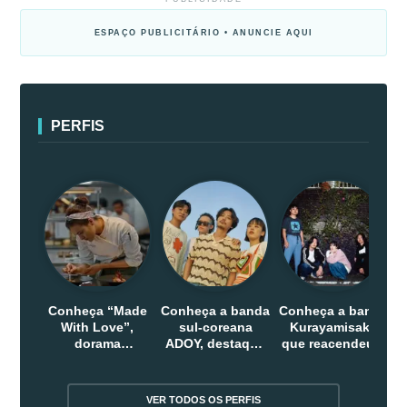
ESPAÇO PUBLICITÁRIO • ANUNCIE AQUI
PERFIS
Conheça “Made
Conheça a banda
Conheça a banda
With Love”,
sul-coreana
Kurayamisaka
dorama
ADOY, destaque
que reacendeu o
indonesio que
do indie que
debate sobre o
chega em abril
conquistou
rock alternativo
na Netflix
público dentro e
no Japão
VER TODOS OS PERFIS