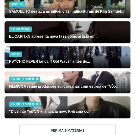
MÚSICA
SAMUELiTO destaca as influências multiculturais de Kim Samuel...
ENTREVISTA
EL CAPITXN apresenta nova fase como artista em...
J-POP
PSYCHIC FEVER lança “I Got Ways” antes do...
ENTRETENIMENTO
FILMICCA reúne produções sul-coreanas com estreia de “Vôo...
ENTRETENIMENTO
“Dive Into You”: Viki anuncia novo K-drama com...
VER MAIS MATÉRIAS