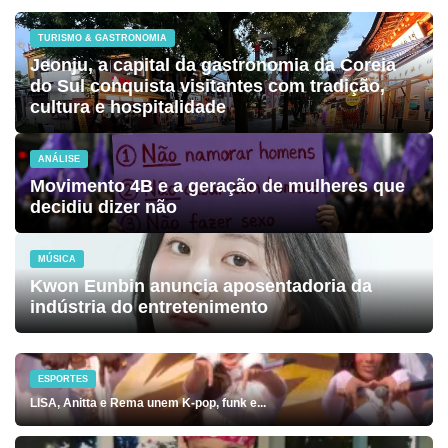
TURISMO & GASTRONOMIA
Jeonju, a capital da gastronomia da Coreia
do Sul conquista visitantes com tradição,
cultura e hospitalidade
ANÁLISE
Movimento 4B e a geração de mulheres que
decidiu dizer não
MÚSICA
Kwon Eunbin anuncia aposentadoria da
indústria do entretenimento
ESPORTES
LISA, Anitta e Rema unem K-pop, funk e...