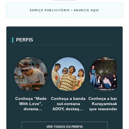
ESPAÇO PUBLICITÁRIO • ANUNCIE AQUI
PERFIS
Conheça “Made
Conheça a banda
Conheça a banda
With Love”,
sul-coreana
Kurayamisaka
dorama
ADOY, destaque
que reacendeu o
indonesio que
do indie que
debate sobre o
chega em abril
conquistou
rock alternativo
na Netflix
público dentro e
no Japão
VER TODOS OS PERFIS