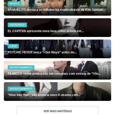
MÚSICA
SAMUELiTO destaca as influências multiculturais de Kim Samuel...
ENTREVISTA
EL CAPITXN apresenta nova fase como artista em...
J-POP
PSYCHIC FEVER lança “I Got Ways” antes do...
ENTRETENIMENTO
FILMICCA reúne produções sul-coreanas com estreia de “Vôo...
ENTRETENIMENTO
“Dive Into You”: Viki anuncia novo K-drama com...
VER MAIS MATÉRIAS