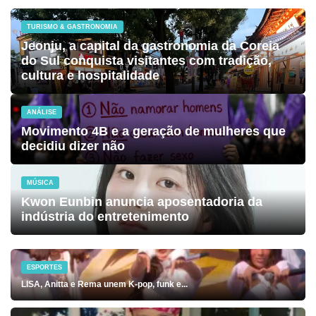
TURISMO & GASTRONOMIA
Jeonju, a capital da gastronomia da Coreia
do Sul conquista visitantes com tradição,
cultura e hospitalidade
ANÁLISE
Movimento 4B e a geração de mulheres que
decidiu dizer não
MÚSICA
Kwon Eunbin anuncia aposentadoria da
indústria do entretenimento
ESPORTES
LISA, Anitta e Rema unem K-pop, funk e...