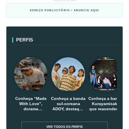
ESPAÇO PUBLICITÁRIO • ANUNCIE AQUI
PERFIS
Conheça “Made
Conheça a banda
Conheça a banda
With Love”,
sul-coreana
Kurayamisaka
dorama
ADOY, destaque
que reacendeu o
indonesio que
do indie que
debate sobre o
chega em abril
conquistou
rock alternativo
na Netflix
público dentro e
no Japão
VER TODOS OS PERFIS