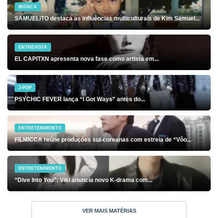
MÚSICA
SAMUELiTO destaca as influências multiculturais de Kim Samuel...
ENTREVISTA
EL CAPITXN apresenta nova fase como artista em...
J-POP
PSYCHIC FEVER lança “I Got Ways” antes do...
ENTRETENIMENTO
FILMICCA reúne produções sul-coreanas com estreia de “Vôo...
ENTRETENIMENTO
“Dive Into You”: Viki anuncia novo K-drama com...
VER MAIS MATÉRIAS