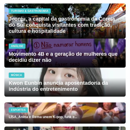
TURISMO & GASTRONOMIA
Jeonju, a capital da gastronomia da Coreia
do Sul conquista visitantes com tradição,
cultura e hospitalidade
ANÁLISE
Movimento 4B e a geração de mulheres que
decidiu dizer não
MÚSICA
Kwon Eunbin anuncia aposentadoria da
indústria do entretenimento
ESPORTES
LISA, Anitta e Rema unem K-pop, funk e...