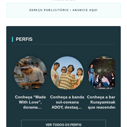
ESPAÇO PUBLICITÁRIO • ANUNCIE AQUI
PERFIS
Conheça “Made
Conheça a banda
Conheça a banda
With Love”,
sul-coreana
Kurayamisaka
dorama
ADOY, destaque
que reacendeu o
indonesio que
do indie que
debate sobre o
chega em abril
conquistou
rock alternativo
na Netflix
público dentro e
no Japão
VER TODOS OS PERFIS