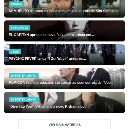
MÚSICA
SAMUELiTO destaca as influências multiculturais de Kim Samuel...
ENTREVISTA
EL CAPITXN apresenta nova fase como artista em...
J-POP
PSYCHIC FEVER lança “I Got Ways” antes do...
ENTRETENIMENTO
FILMICCA reúne produções sul-coreanas com estreia de “Vôo...
ENTRETENIMENTO
“Dive Into You”: Viki anuncia novo K-drama com...
VER MAIS MATÉRIAS