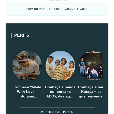
ESPAÇO PUBLICITÁRIO • ANUNCIE AQUI
PERFIS
Conheça “Made
Conheça a banda
Conheça a banda
With Love”,
sul-coreana
Kurayamisaka
dorama
ADOY, destaque
que reacendeu o
indonesio que
do indie que
debate sobre o
chega em abril
conquistou
rock alternativo
na Netflix
público dentro e
no Japão
VER TODOS OS PERFIS