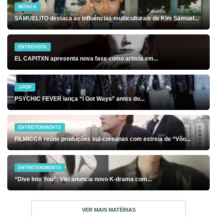
MÚSICA
SAMUELiTO destaca as influências multiculturais de Kim Samuel...
ENTREVISTA
EL CAPITXN apresenta nova fase como artista em...
J-POP
PSYCHIC FEVER lança “I Got Ways” antes do...
ENTRETENIMENTO
FILMICCA reúne produções sul-coreanas com estreia de “Vôo...
ENTRETENIMENTO
“Dive Into You”: Viki anuncia novo K-drama com...
VER MAIS MATÉRIAS