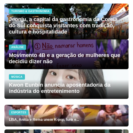
TURISMO & GASTRONOMIA
Jeonju, a capital da gastronomia da Coreia
do Sul conquista visitantes com tradição,
cultura e hospitalidade
ANÁLISE
Movimento 4B e a geração de mulheres que
decidiu dizer não
MÚSICA
Kwon Eunbin anuncia aposentadoria da
indústria do entretenimento
ESPORTES
LISA, Anitta e Rema unem K-pop, funk e...