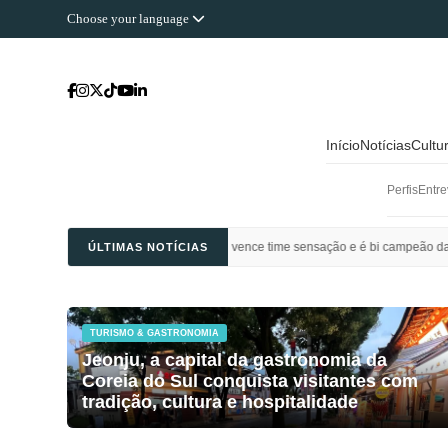
Choose your language
Início
Notícias
Cultu
Perfis
Entre
 Ahli Saudi vence time sensação e é bi campeão da Champions League da Ásia
ÚLTIMAS NOTÍCIAS
TURISMO & GASTRONOMIA
Jeonju, a capital da gastronomia da
Coreia do Sul conquista visitantes com
tradição, cultura e hospitalidade