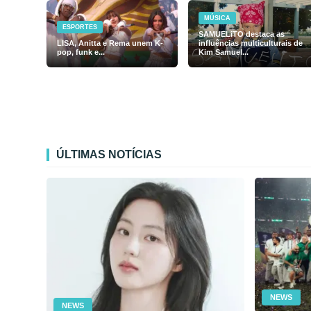
MÚSICA
ESPORTES
SAMUELiTO destaca as
LISA, Anitta e Rema unem K-
influências multiculturais de
pop, funk e...
Kim Samuel...
ÚLTIMAS NOTÍCIAS
NEWS
NEWS