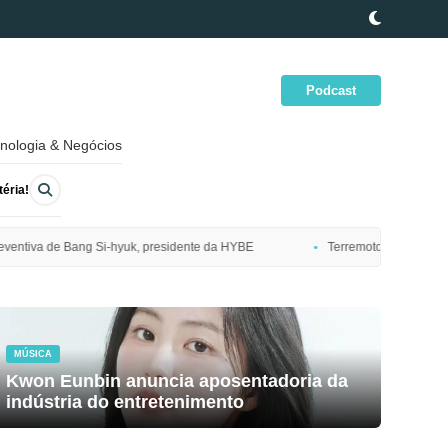
Podcast
nologia & Negócios
éria!
dente da HYBE
Terremoto de magnitude 7,7 atinge costa nordeste do J
MÚSICA
Kwon Eunbin anuncia aposentadoria da
indústria do entretenimento