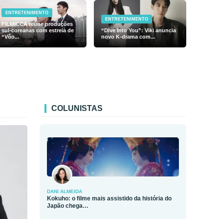
ENTRETENIMENTO
ENTRETENIMENTO
FILMICCA reúne produções
sul-coreanas com estreia de
“Dive Into You”: Viki anuncia
“Vôo...
novo K-drama com...
COLUNISTAS
DANI ALMEIDA
Kokuho: o filme mais assistido da história do
Japão chega…