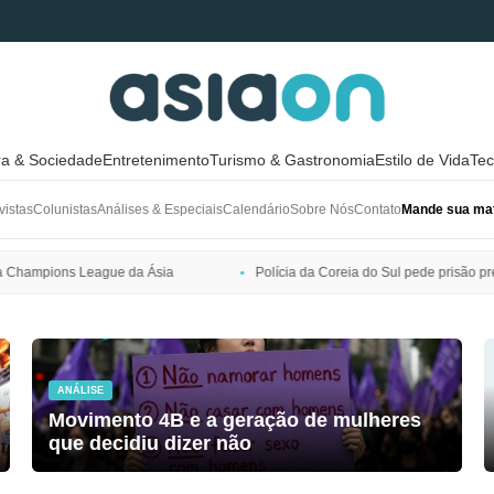
ra & Sociedade
Entretenimento
Turismo & Gastronomia
Estilo de Vida
Tec
vistas
Colunistas
Análises & Especiais
Calendário
Sobre Nós
Contato
Mande sua mat
Polícia da Coreia do Sul pede prisão preventiva de Bang Si-hyuk, presi
ANÁLISE
Movimento 4B e a geração de mulheres
que decidiu dizer não