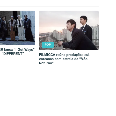
POP
 lança “I Got Ways”
m “DIFFERENT”
FILMICCA reúne produções sul-
coreanas com estreia de “Vôo
Noturno”