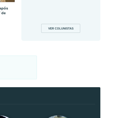
 após
V de
VER COLUNISTAS