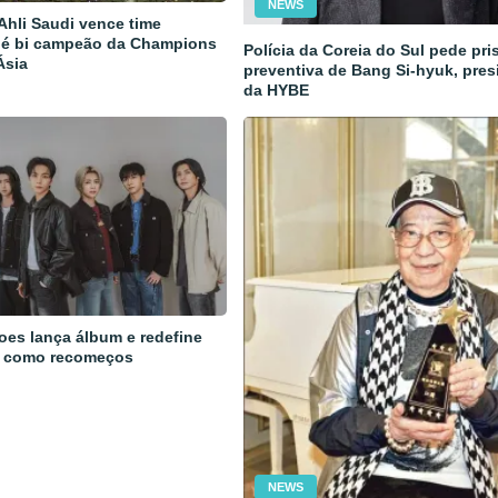
NEWS
 Ahli Saudi vence time
 é bi campeão da Champions
Polícia da Coreia do Sul pede pri
Ásia
preventiva de Bang Si-hyuk, pres
da HYBE
oes lança álbum e redefine
 como recomeços
NEWS