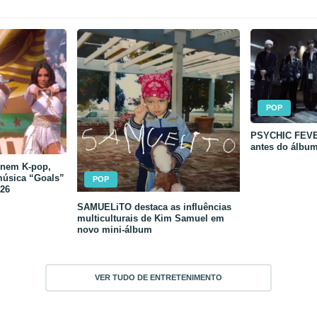
POP
PSYCHIC FEVER
antes do álbu
unem K-pop,
música “Goals”
POP
26
SAMUELiTO destaca as influências
multiculturais de Kim Samuel em
novo mini-álbum
VER TUDO DE ENTRETENIMENTO