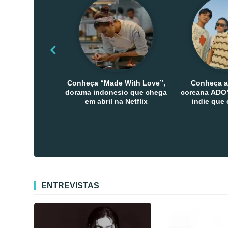
Conheça “Made With Love”,
Conheça a
dorama indonesio que chega
coreana ADOY
em abril na Netflix
indie que
público den
Co
ENTREVISTAS