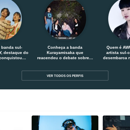
 banda sul-
Conheça a banda
Quem é AW
, destaque do
Kurayamisaka que
artista sul
 conquistou
reacendeu o debate sobre o
desembarca n
tro e fora da
rock alternativo no Japão
sem
reia
VER TODOS OS PERFIS