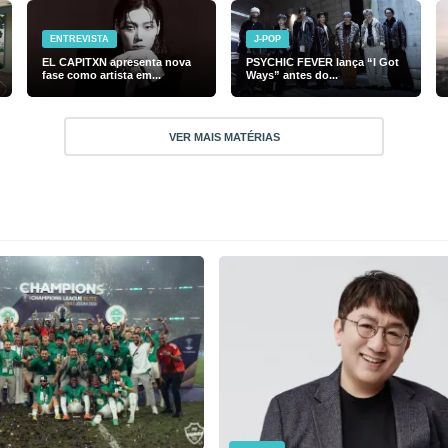
ENTREVISTA
J-POP
EL CAPITXN apresenta nova
PSYCHIC FEVER lança “I Got
fase como artista em...
Ways” antes do...
VER MAIS MATÉRIAS