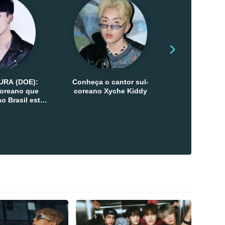
URA (DOE):
Conheça o cantor sul-
Conheça as 
-coreano que
coreano Xyche Kiddy
Kats
o Brasil esta
ana