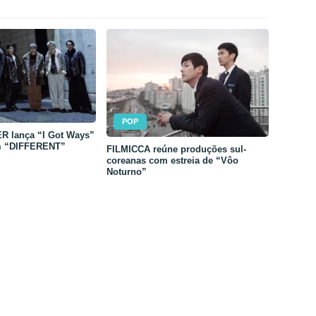
POP
 lança “I Got Ways”
m “DIFFERENT”
FILMICCA reúne produções sul-
coreanas com estreia de “Vôo
Noturno”