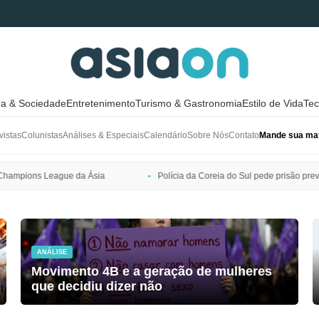
ra & Sociedade
Entretenimento
Turismo & Gastronomia
Estilo de Vida
Tec
vistas
Colunistas
Análises & Especiais
Calendário
Sobre Nós
Contato
Mande sua mat
Polícia da Coreia do Sul pede prisão preventiva de Bang Si-hyuk, presid
ANÁLISE
Movimento 4B e a geração de mulheres
que decidiu dizer não