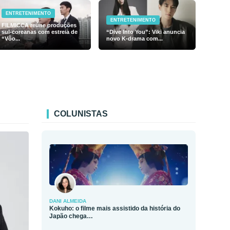
ENTRETENIMENTO
ENTRETENIMENTO
FILMICCA reúne produções
sul-coreanas com estreia de
“Dive Into You”: Viki anuncia
“Vôo...
novo K-drama com...
COLUNISTAS
DANI ALMEIDA
Kokuho: o filme mais assistido da história do
Japão chega…