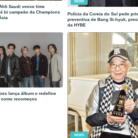
NEWS
 Ahli Saudi vence time
 é bi campeão da Champions
Polícia da Coreia do Sul pede pri
Ásia
preventiva de Bang Si-hyuk, pres
da HYBE
oes lança álbum e redefine
 como recomeços
NEWS