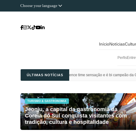
Choose your language
Início
Notícias
Cultu
Perfis
Entre
Ahli Saudi vence time sensação e é bi campeão da Champions League da Ásia
ÚLTIMAS NOTÍCIAS
TURISMO & GASTRONOMIA
Jeonju, a capital da gastronomia da
Coreia do Sul conquista visitantes com
tradição, cultura e hospitalidade