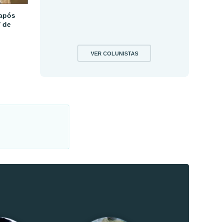
 após
V de
VER COLUNISTAS