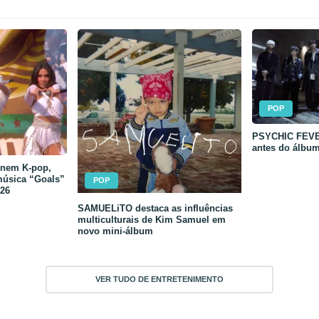
POP
PSYCHIC FEVER
antes do álbu
unem K-pop,
música “Goals”
POP
26
SAMUELiTO destaca as influências
multiculturais de Kim Samuel em
novo mini-álbum
VER TUDO DE ENTRETENIMENTO