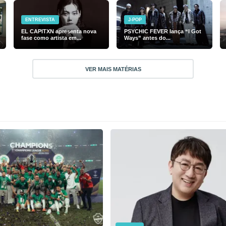
ENTREVISTA
J-POP
EL CAPITXN apresenta nova
PSYCHIC FEVER lança “I Got
fase como artista em...
Ways” antes do...
VER MAIS MATÉRIAS