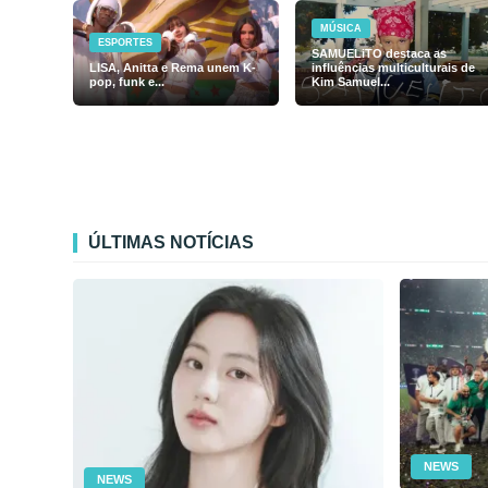
MÚSICA
ESPORTES
SAMUELiTO destaca as
LISA, Anitta e Rema unem K-
influências multiculturais de
pop, funk e...
Kim Samuel...
ÚLTIMAS NOTÍCIAS
NEWS
NEWS