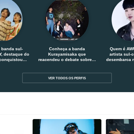
 banda sul-
Conheça a banda
Quem é AW
, destaque do
Kurayamisaka que
artista sul
 conquistou
reacendeu o debate sobre o
desembarca n
tro e fora da
rock alternativo no Japão
sem
reia
VER TODOS OS PERFIS