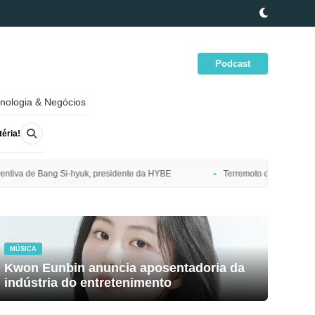
Podcast
nologia & Negócios
éria!
ente da HYBE
Terremoto de magnitude 7,7 atinge costa nordeste do Ja
MÚSICA
Kwon Eunbin anuncia aposentadoria da
indústria do entretenimento