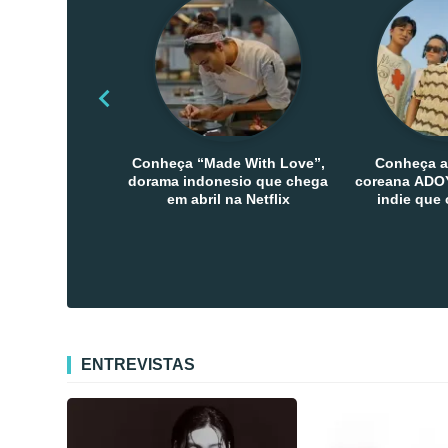
Conheça “Made With Love”,
Conheça a
dorama indonesio que chega
coreana ADOY
em abril na Netflix
indie que
público den
Co
ENTREVISTAS