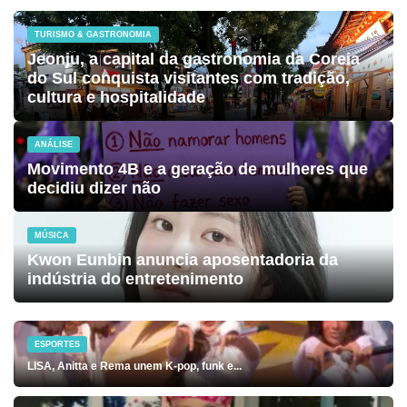
TURISMO & GASTRONOMIA
Jeonju, a capital da gastronomia da Coreia
do Sul conquista visitantes com tradição,
cultura e hospitalidade
ANÁLISE
Movimento 4B e a geração de mulheres que
decidiu dizer não
MÚSICA
Kwon Eunbin anuncia aposentadoria da
indústria do entretenimento
ESPORTES
LISA, Anitta e Rema unem K-pop, funk e...