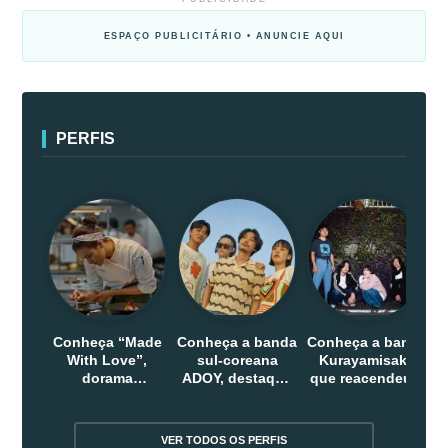
ESPAÇO PUBLICITÁRIO • ANUNCIE AQUI
PERFIS
Conheça “Made
Conheça a banda
Conheça a banda
With Love”,
sul-coreana
Kurayamisaka
dorama
ADOY, destaque
que reacendeu o
indonesio que
do indie que
debate sobre o
chega em abril
conquistou
rock alternativo
na Netflix
público dentro e
no Japão
VER TODOS OS PERFIS