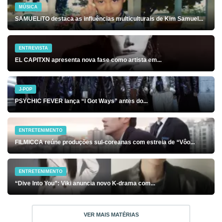
MÚSICA
SAMUELiTO destaca as influências multiculturais de Kim Samuel...
ENTREVISTA
EL CAPITXN apresenta nova fase como artista em...
J-POP
PSYCHIC FEVER lança “I Got Ways” antes do...
ENTRETENIMENTO
FILMICCA reúne produções sul-coreanas com estreia de “Vôo...
ENTRETENIMENTO
“Dive Into You”: Viki anuncia novo K-drama com...
VER MAIS MATÉRIAS