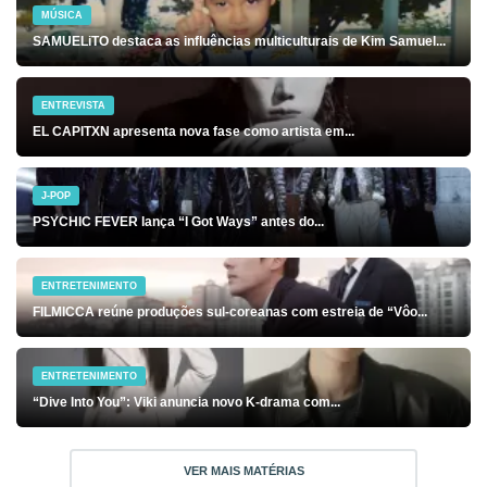
MÚSICA
SAMUELiTO destaca as influências multiculturais de Kim Samuel...
ENTREVISTA
EL CAPITXN apresenta nova fase como artista em...
J-POP
PSYCHIC FEVER lança “I Got Ways” antes do...
ENTRETENIMENTO
FILMICCA reúne produções sul-coreanas com estreia de “Vôo...
ENTRETENIMENTO
“Dive Into You”: Viki anuncia novo K-drama com...
VER MAIS MATÉRIAS