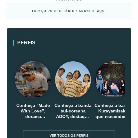
ESPAÇO PUBLICITÁRIO • ANUNCIE AQUI
PERFIS
Conheça “Made
Conheça a banda
Conheça a banda
With Love”,
sul-coreana
Kurayamisaka
dorama
ADOY, destaque
que reacendeu o
indonesio que
do indie que
debate sobre o
chega em abril
conquistou
rock alternativo
na Netflix
público dentro e
no Japão
VER TODOS OS PERFIS