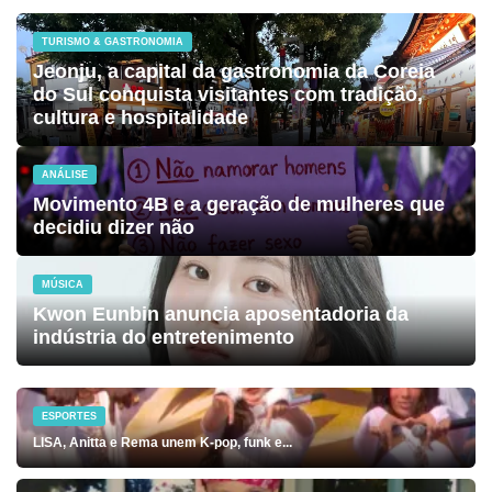
TURISMO & GASTRONOMIA
Jeonju, a capital da gastronomia da Coreia
do Sul conquista visitantes com tradição,
cultura e hospitalidade
ANÁLISE
Movimento 4B e a geração de mulheres que
decidiu dizer não
MÚSICA
Kwon Eunbin anuncia aposentadoria da
indústria do entretenimento
ESPORTES
LISA, Anitta e Rema unem K-pop, funk e...