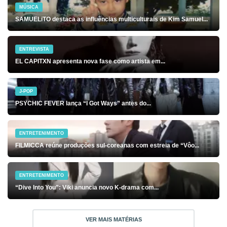
MÚSICA
SAMUELiTO destaca as influências multiculturais de Kim Samuel...
ENTREVISTA
EL CAPITXN apresenta nova fase como artista em...
J-POP
PSYCHIC FEVER lança “I Got Ways” antes do...
ENTRETENIMENTO
FILMICCA reúne produções sul-coreanas com estreia de “Vôo...
ENTRETENIMENTO
“Dive Into You”: Viki anuncia novo K-drama com...
VER MAIS MATÉRIAS