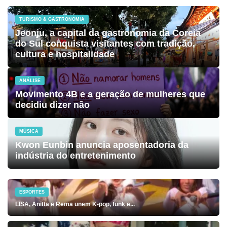
TURISMO & GASTRONOMIA
Jeonju, a capital da gastronomia da Coreia
do Sul conquista visitantes com tradição,
cultura e hospitalidade
ANÁLISE
Movimento 4B e a geração de mulheres que
decidiu dizer não
MÚSICA
Kwon Eunbin anuncia aposentadoria da
indústria do entretenimento
ESPORTES
LISA, Anitta e Rema unem K-pop, funk e...