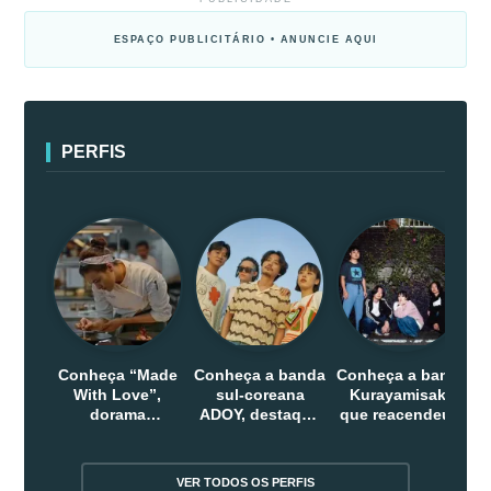
ESPAÇO PUBLICITÁRIO • ANUNCIE AQUI
PERFIS
Conheça “Made
Conheça a banda
Conheça a banda
With Love”,
sul-coreana
Kurayamisaka
dorama
ADOY, destaque
que reacendeu o
indonesio que
do indie que
debate sobre o
chega em abril
conquistou
rock alternativo
na Netflix
público dentro e
no Japão
VER TODOS OS PERFIS