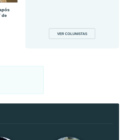
 após
V de
VER COLUNISTAS