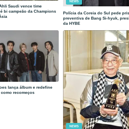
NEWS
 Ahli Saudi vence time
 é bi campeão da Champions
Polícia da Coreia do Sul pede pri
Ásia
preventiva de Bang Si-hyuk, pres
da HYBE
oes lança álbum e redefine
 como recomeços
NEWS