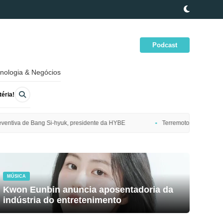
Podcast
nologia & Negócios
éria!
idente da HYBE
Terremoto de magnitude 7,7 atinge costa nordeste do J
MÚSICA
Kwon Eunbin anuncia aposentadoria da
indústria do entretenimento