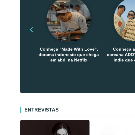
Conheça “Made With Love”,
Conheça a
dorama indonesio que chega
coreana ADOY
em abril na Netflix
indie que
público den
Co
ENTREVISTAS