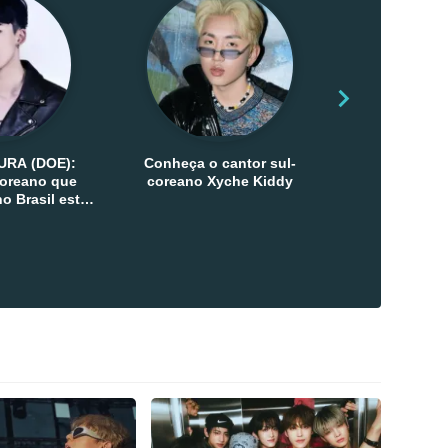
URA (DOE):
Conheça o cantor sul-
Conheça as 
-coreano que
coreano Xyche Kiddy
Kats
o Brasil esta
ana