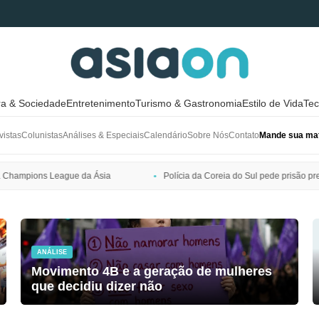
ra & Sociedade
Entretenimento
Turismo & Gastronomia
Estilo de Vida
Tec
vistas
Colunistas
Análises & Especiais
Calendário
Sobre Nós
Contato
Mande sua mat
Polícia da Coreia do Sul pede prisão preventiva de Bang Si-hyuk, pres
ANÁLISE
Movimento 4B e a geração de mulheres
que decidiu dizer não