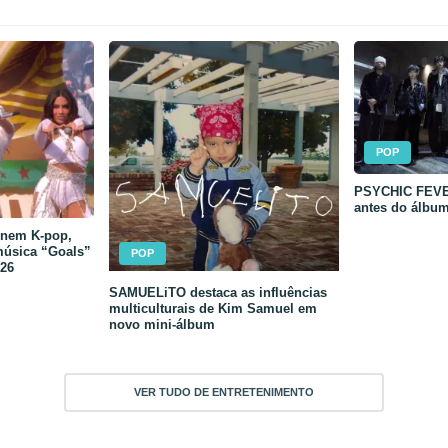
POP
PSYCHIC FEVER
antes do álbu
unem K-pop,
música “Goals”
POP
26
SAMUELiTO destaca as influências
multiculturais de Kim Samuel em
novo mini-álbum
VER TUDO DE ENTRETENIMENTO