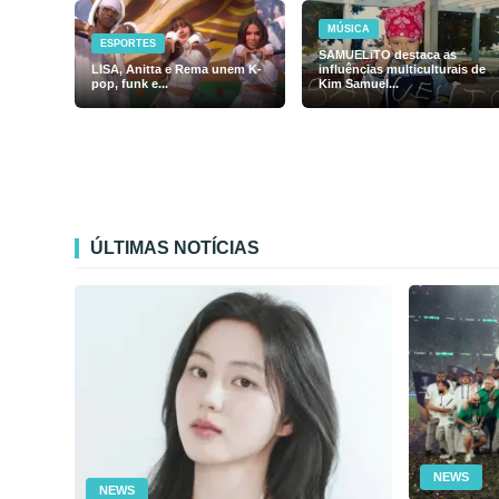
MÚSICA
ESPORTES
SAMUELiTO destaca as
LISA, Anitta e Rema unem K-
influências multiculturais de
pop, funk e...
Kim Samuel...
ÚLTIMAS NOTÍCIAS
NEWS
NEWS