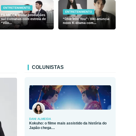
ENTRETENIMENTO
ENTRETENIMENTO
FILMICCA reúne produções
sul-coreanas com estreia de
“Dive Into You”: Viki anuncia
“Vôo...
novo K-drama com...
COLUNISTAS
DANI ALMEIDA
Kokuho: o filme mais assistido da história do
Japão chega…