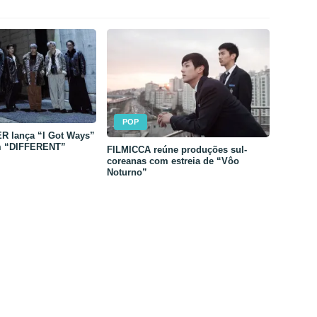
POP
 lança “I Got Ways”
m “DIFFERENT”
FILMICCA reúne produções sul-
coreanas com estreia de “Vôo
Noturno”