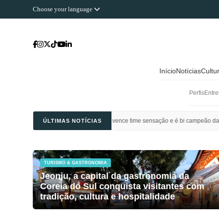
Choose your language
Início
Notícias
Cultu
Perfis
Entre
 Ahli Saudi vence time sensação e é bi campeão da Champions League da Ásia
ÚLTIMAS NOTÍCIAS
TURISMO & GASTRONOMIA
Jeonju, a capital da gastronomia da
Coreia do Sul conquista visitantes com
tradição, cultura e hospitalidade