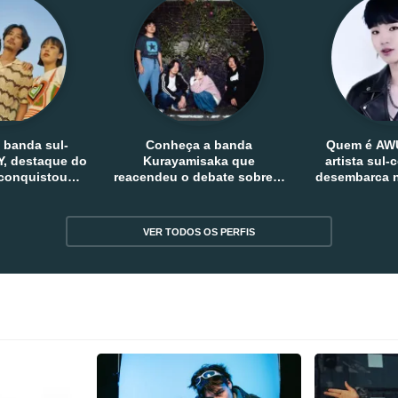
 banda sul-
Conheça a banda
Quem é AW
, destaque do
Kurayamisaka que
artista sul
 conquistou
reacendeu o debate sobre o
desembarca n
tro e fora da
rock alternativo no Japão
sem
reia
VER TODOS OS PERFIS