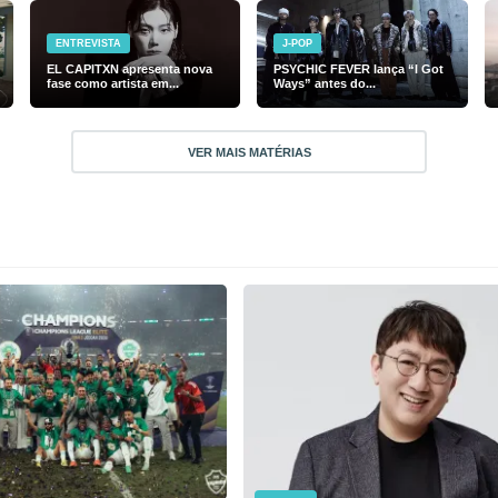
ENTREVISTA
J-POP
EL CAPITXN apresenta nova
PSYCHIC FEVER lança “I Got
fase como artista em...
Ways” antes do...
VER MAIS MATÉRIAS