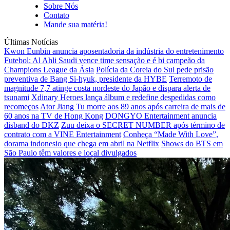
Sobre Nós
Contato
Mande sua matéria!
Últimas Notícias
Kwon Eunbin anuncia aposentadoria da indústria do entretenimento
Futebol: Al Ahli Saudi vence time sensação e é bi campeão da
Champions League da Ásia
Polícia da Coreia do Sul pede prisão
preventiva de Bang Si-hyuk, presidente da HYBE
Terremoto de
magnitude 7,7 atinge costa nordeste do Japão e dispara alerta de
tsunami
Xdinary Heroes lança álbum e redefine despedidas como
recomeços
Ator Jiang Tu morre aos 89 anos após carreira de mais de
60 anos na TV de Hong Kong
DONGYO Entertainment anuncia
disband do DKZ
Zuu deixa o SECRET NUMBER após término de
contrato com a VINE Entertainment
Conheça “Made With Love”,
dorama indonesio que chega em abril na Netflix
Shows do BTS em
São Paulo têm valores e local divulgados