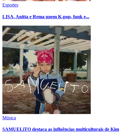
Esportes
LISA, Anitta e Rema unem K-pop, funk e...
Música
SAMUELiTO destaca as influências multiculturais de Kim