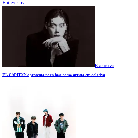
Entrevistas
Exclusivo
EL CAPITXN apresenta nova fase como artista em coletiva