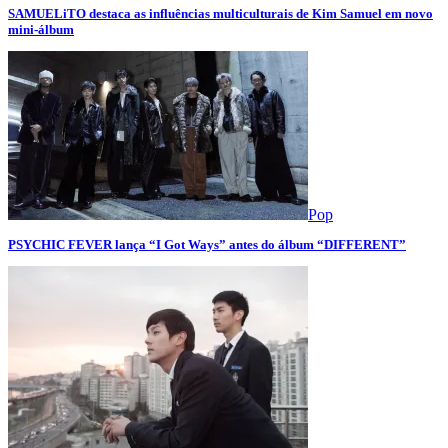
SAMUELiTO destaca as influências multiculturais de Kim Samuel em novo
mini-álbum
Pop
PSYCHIC FEVER lança “I Got Ways” antes do álbum “DIFFERENT”