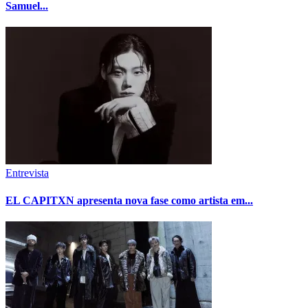
Samuel...
Entrevista
EL CAPITXN apresenta nova fase como artista em...