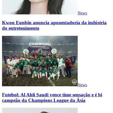
News
Kwon Eunbin anuncia aposentadoria da indústria
do entretenimento
News
Futebol: Al Ahli Saudi vence time sensação e é bi
campeão da Champions League da Ásia